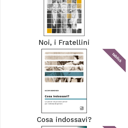
Noi, i Fratellini
tablick
Cosa indossavi?