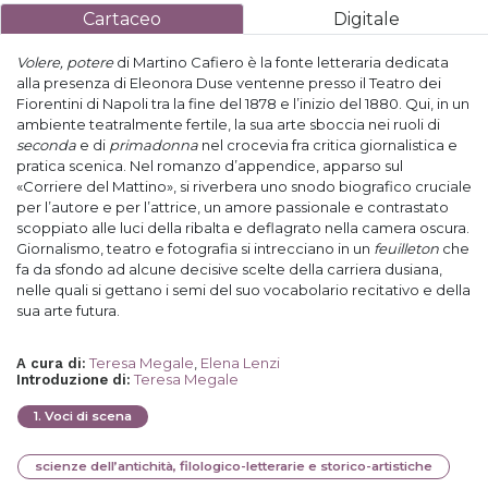
Cartaceo
Digitale
Volere, potere
di Martino Cafiero è la fonte letteraria dedicata
alla presenza di Eleonora Duse ventenne presso il Teatro dei
Fiorentini di Napoli tra la fine del 1878 e l’inizio del 1880. Qui, in un
ambiente teatralmente fertile, la sua arte sboccia nei ruoli di
seconda
e di
primadonna
nel crocevia fra critica giornalistica e
pratica scenica. Nel romanzo d’appendice, apparso sul
«Corriere del Mattino», si riverbera uno snodo biografico cruciale
per l’autore e per l’attrice, un amore passionale e contrastato
scoppiato alle luci della ribalta e deflagrato nella camera oscura.
Giornalismo, teatro e fotografia si intrecciano in un
feuilleton
che
fa da sfondo ad alcune decisive scelte della carriera dusiana,
nelle quali si gettano i semi del suo vocabolario recitativo e della
sua arte futura.
Teresa Megale
,
Elena Lenzi
A cura di
:
Teresa Megale
Introduzione di
:
1
.
Voci di scena
scienze dell’antichità, filologico-letterarie e storico-artistiche