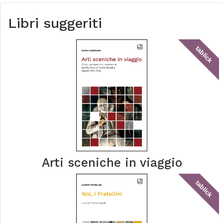
Libri suggeriti
tablick
Arti sceniche in viaggio
tablick