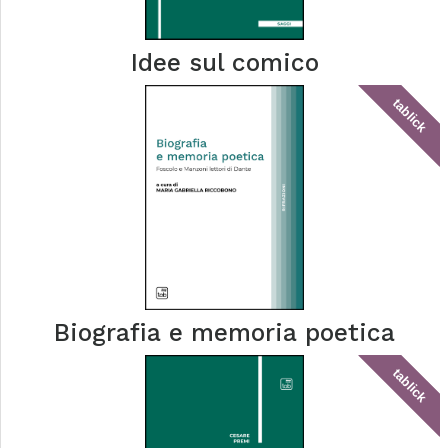
Idee sul comico
tablick
Biografia e memoria poetica
tablick