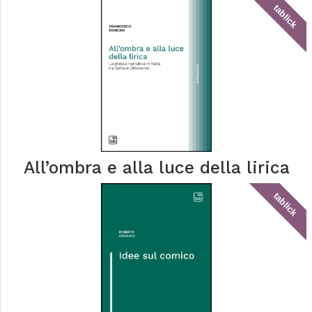
tablick
All’ombra e alla luce della lirica
tablick