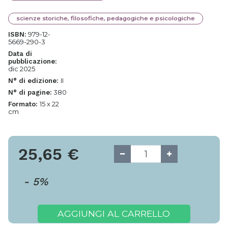
scienze storiche, filosofiche, pedagogiche e psicologiche
979-12-
ISBN:
5669-290-3
Data di
pubblicazione:
dic 2025
II
N° di edizione:
380
N° di pagine:
15 x 22
Formato:
cm
25,65
€
-
5
%
AGGIUNGI AL CARRELLO