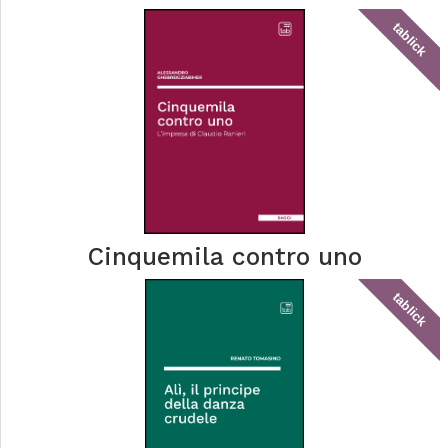
tablick
Cinquemila contro uno
tablick