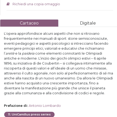
Richiedi una copia omaggio
Cartaceo
Digitale
L’opera approfondisce alcuni aspetti che non si ritrovano
frequentemente nei manuali di sport: storie semisconosciute,
eventi pedagogici e aspetti psicologici si intrecciano facendo
emergere principi etici, valoriali e educativi che richiamano
l’
aretè
e la
paideia
come elementi connotanti le Olimpiadi
antiche e moderne. L’inizio dei giochi olimpici estivi – 6 aprile
1896, su iniziativa di de Coubertin – si collegava intimamente alla
riscoperta di questi valori e all’ideale di un uomo che mirasse,
attraverso il culto agonale, non solo al perfezionamento di sé ma
anche alla nascita di un nuovo umanesimo. Da allora le Olimpiadi
estive hanno acquisito una crescente importanza, fino a
diventare la manifestazione più grande che unisce il pianeta
grazie alla comunanza e alla condivisione di codici e regole.
Antonio Lombardo
Prefazione di
:
11
.
UniCamillus press series