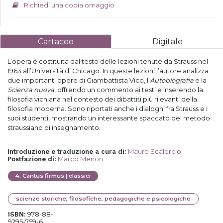
Richiedi una copia omaggio
Cartaceo
Digitale
L’opera è costituita dal testo delle lezioni tenute da Strauss nel
1963 all’Università di Chicago. In queste lezioni l’autore analizza
due importanti opere di Giambattista Vico, l’
Autobiografia
e la
Scienza nuova
, offrendo un commento ai testi e inserendo la
filosofia vichiana nel contesto dei dibattiti più rilevanti della
filosofia moderna. Sono riportati anche i dialoghi fra Strauss e i
suoi studenti, mostrando un interessante spaccato del metodo
straussiano di insegnamento.
Mauro Scalercio
Introduzione e traduzione a cura di
:
Marco Menon
Postfazione di
:
4
.
Cantus firmus | classici
scienze storiche, filosofiche, pedagogiche e psicologiche
978-88-
ISBN:
9295-759-6