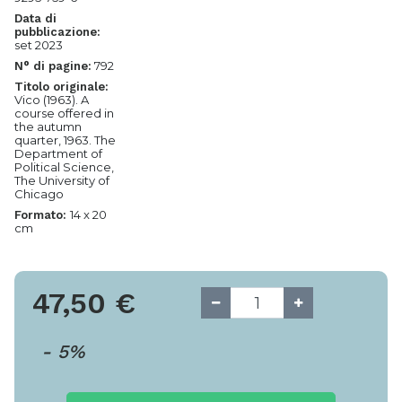
Data di
pubblicazione:
set 2023
792
N° di pagine:
Titolo originale:
Vico (1963). A
course offered in
the autumn
quarter, 1963. The
Department of
Political Science,
The University of
Chicago
14 x 20
Formato:
cm
47,50
€
-
5
%