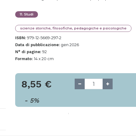
11
.
Studi
scienze storiche, filosofiche, pedagogiche e psicologiche
979-12-5669-297-2
ISBN:
gen 2026
Data di pubblicazione:
92
N° di pagine:
14 x 20 cm
Formato:
8,55
€
-
5
%