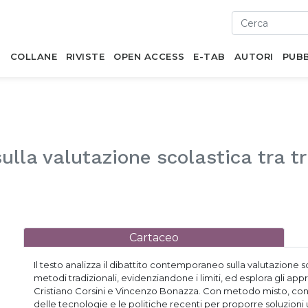
I
COLLANE
RIVISTE
OPEN ACCESS
E-TAB
AUTORI
PUBB
sulla valutazione scolastica tra t
Cartaceo
Il testo analizza il dibattito contemporaneo sulla valutazione sc
metodi tradizionali, evidenziandone i limiti, ed esplora gli app
Cristiano Corsini e Vincenzo Bonazza. Con metodo misto, conf
delle tecnologie e le politiche recenti per proporre soluzioni u