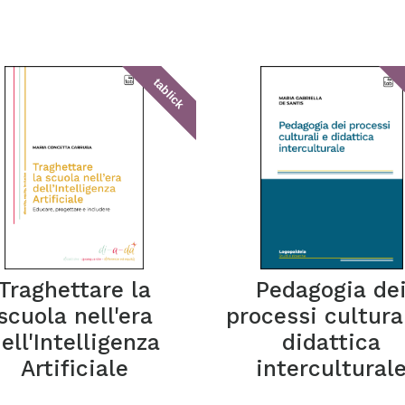
tablick
Traghettare la
Pedagogia de
scuola nell'era
processi cultura
ell'Intelligenza
didattica
Artificiale
intercultural