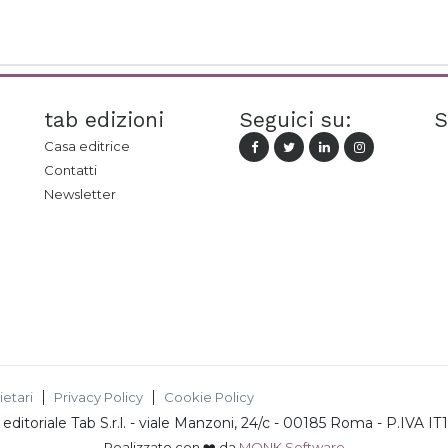
tab edizioni
Seguici su:
S
Casa editrice
Contatti
Newsletter
ietari
Privacy Policy
Cookie Policy
ditoriale Tab S.r.l.
-
viale Manzoni, 24/c - 00185 Roma
- P.IVA
IT
Realizzato con ❤️ da
MONK Software