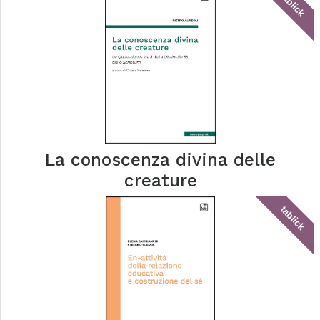
tablick
La conoscenza divina delle
creature
tablick