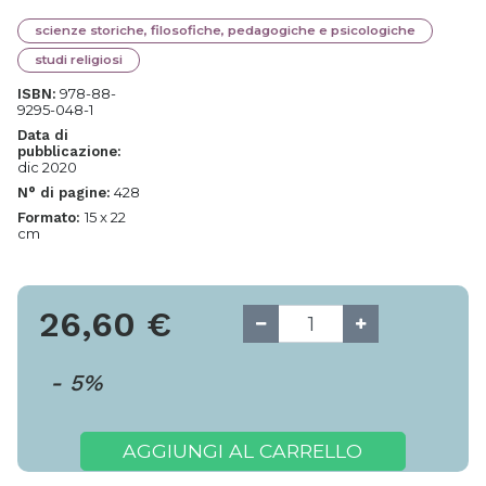
scienze storiche, filosofiche, pedagogiche e psicologiche
studi religiosi
978-88-
ISBN:
9295-048-1
Data di
pubblicazione:
dic 2020
428
N° di pagine:
15 x 22
Formato:
cm
26,60
€
-
5
%
AGGIUNGI AL CARRELLO