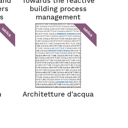
 and
Towards the reactive
ers
building process
s
management
tablick
tablick
n
Architetture d'acqua