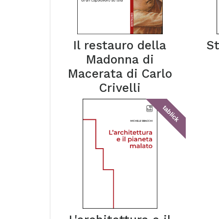
Il restauro della
S
Madonna di
Macerata di Carlo
Crivelli
tablick