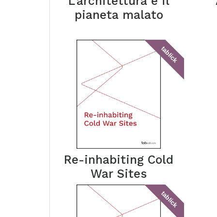
L'architettura e il
pianeta malato
tablick
Re-inhabiting Cold
War Sites
tablick