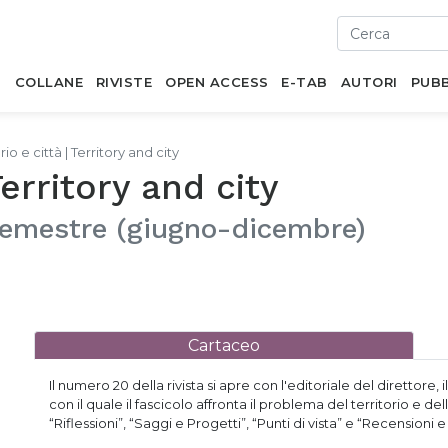
I
COLLANE
RIVISTE
OPEN ACCESS
E-TAB
AUTORI
PUBB
rio e città | Territory and city
Territory and city
 semestre (giugno-dicembre)
Cartaceo
Il numero 20 della rivista si apre con l'editoriale del direttor
con il quale il fascicolo affronta il problema del territorio e dell
“Riflessioni”, “Saggi e Progetti”, “Punti di vista” e “Recensioni e