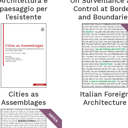
Architettura e
On Surveillance
paesaggio per
Control at Bord
l'esistente
and Boundarie
Cities as
Italian Foreig
Assemblages
Architecture
tablick