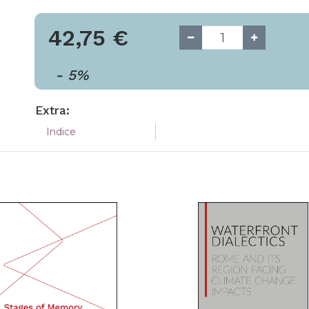
42,75
€
-
5
%
Extra:
Indice