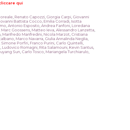
cliccare qui
oreale
,
Renato Capozzi
,
Giorgia Carpi
,
Giovanni
iovanni Battista Cocco
,
Emilia Corradi
,
Isotta
smo
,
Antonio Esposito
,
Andrea Fanfoni
,
Loredana
,
Marc Goossens
,
Matteo Ieva
,
Alessandro Lanzetta
,
a
,
Manfredo Manfredini
,
Nicola Marzot
,
Cristiana
talbano
,
Marco Navarra
,
Giulia Annalinda Neglia
,
,
Simone Porfiri
,
Franco Purini
,
Carlo Quintelli
,
i
,
Ludovico Romagni
,
Rita Salamouni
,
Kevin Santus
,
uyang Sun
,
Carlo Tosco
,
Mariangela Turchiarulo
,