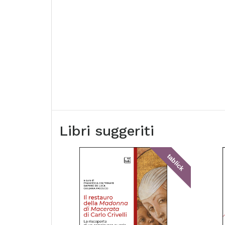
Libri suggeriti
tablick