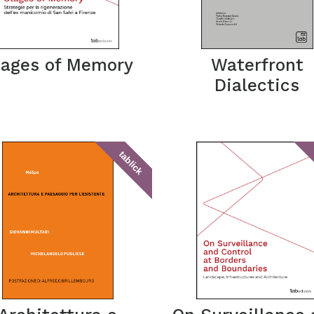
tages of Memory
Waterfront
Dialectics
tablick