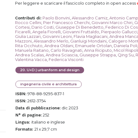
Per leggere e scaricare il fascicolo completo in open access
Paolo Bonvini
,
Alessandro Camiz
,
Antonio Camp
Contributi di
:
Rocco Cellini
,
Pier Francesco Cherchi
,
Giovanni Marco Chiri
,
G
Cortesi
,
Dario Costi
,
Giuseppe Di Benedetto
,
Federico Di Co
Ficarelli
,
Angela Fiorelli
,
Giovanni Fruttaldo
,
Pierpaolo Gallucci
Giulia Lazzari
,
Giovanni Leoni
,
Flavia Magliacani
,
Andrea Manc
Mazzoni
,
Alessandro Merlo
,
Gianluigi Mondaini
,
Calogero Mon
Rita Occhiuto
,
Andrea Oldani
,
Emanuele Ortolan
,
Daniela Poli
Manuela Raitano
,
Carlo Ravagnati
,
Anna Riciputo
,
Micol Rispol
Andrea Scalas
,
Andrea Sciascia
,
Giuseppe Strappa
,
Qing Su
,
R
Valentina Vacca
,
Federica Visconti
20
.
U+D | urbanform and design
ingegneria civile e architettura
978-88-9295-837-1
ISBN:
2612‐3754
ISSN:
dic 2023
Data di pubblicazione:
252
N° di pagine:
italiano e inglese
Lingua:
21 x 29,7 cm
Formato: