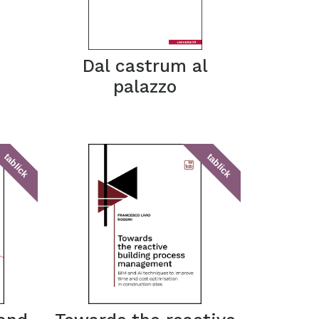
Dal castrum al
palazzo
tablick
tablick