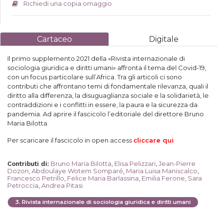
Richiedi una copia omaggio
Cartaceo
Digitale
Il primo supplemento 2021 della «Rivista internazionale di
sociologia giuridica e diritti umani» affronta il tema del Covid-19,
con un focus particolare sull’Africa. Tra gli articoli ci sono
contributi che affrontano temi di fondamentale rilevanza, quali il
diritto alla differenza, la disuguaglianza sociale e la solidarietà, le
contraddizioni e i conflitti in essere, la paura e la sicurezza da
pandemia. Ad aprire il fascicolo l’editoriale del direttore Bruno
Maria Bilotta.
Per scaricare il fascicolo in open access
cliccare qui
Bruno Maria Bilotta
,
Elisa Pelizzari
,
Jean-Pierre
Contributi di
:
Dozon
,
Abdoulaye Wotem Somparé
,
Maria Luisa Maniscalco
,
Francesco Petrillo
,
Felice Maria Barlassina
,
Emilia Ferone
,
Sara
Petroccia
,
Andrea Pitasi
3
.
Rivista internazionale di sociologia giuridica e diritti umani