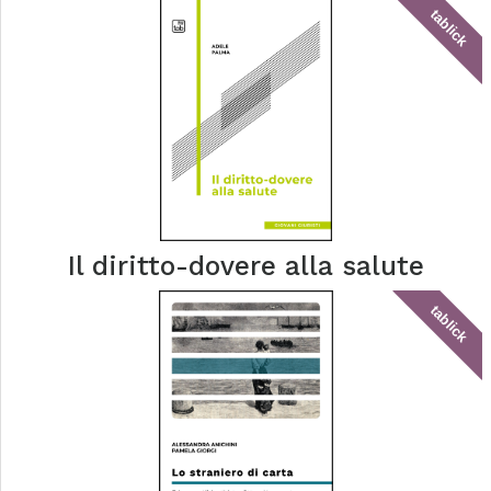
tablick
Il diritto-dovere alla salute
tablick