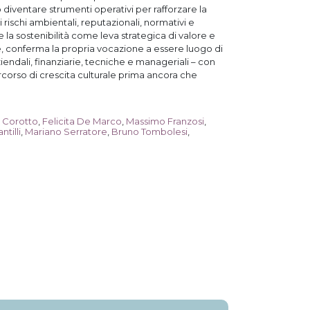
 diventare strumenti operativi per rafforzare la
 rischi ambientali, reputazionali, normativi e
re la sostenibilità come leva strategica di valore e
e, conferma la propria vocazione a essere luogo di
ndali, finanziarie, tecniche e manageriali – con
rcorso di crescita culturale prima ancora che
o Corotto
,
Felicita De Marco
,
Massimo Franzosi
,
ntilli
,
Mariano Serratore
,
Bruno Tombolesi
,