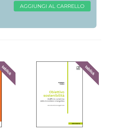
AGGIUNGI AL CARRELLO
tablick
tablick