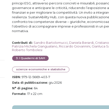
principi ESG, attraverso percorsi concreti e misurabili, possano
governance e anticipare le criticità, riducendo l’esposizione ai
finanziari e per migliorare la competitività. Un invito a integra
resilienza. SustainAbility Hub, con questa nuova pubblicazion
confronto tra competenze diverse – giuridiche, economicoazie
l’obiettivo di accompagnare imprese e professionisti in un pe
normativa.
Sandro Bartolomucci
,
Daniela Berardi
,
Cristian
Contributi di
:
Patrizia Michela Giangualano
,
Riccardo Giovannini
,
Gianluca Sa
Roberto Tombolesi
3
.
I Quaderni di SAH
scienze economiche e statistiche
979-12-5669-403-7
ISBN:
giu 2026
Data di pubblicazione:
64
N° di pagine:
17 x 22 cm
Formato: