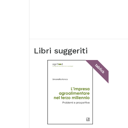
Libri suggeriti
tablick