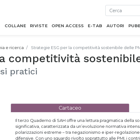
I
COLLANE
RIVISTE
OPEN ACCESS
E-TAB
AUTORI
PUBB
mia e ricerca
Strategie ESG per la competitività sostenibile delle P
a competitività sostenibil
si pratici
Cartaceo
Il terzo Quaderno di SAH offre una lettura pragmatica della so
significativa, caratterizzata da un’evoluzione normativa inten
polarizzazioni estreme – tra negazionismo e iper-regolazione,
difensive. Con uno sguardo rivolto soprattutto alle PMI, i contri