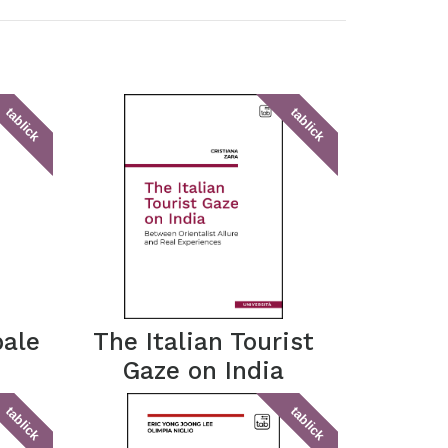
tablick
tablick
bale
The Italian Tourist
Gaze on India
tablick
tablick