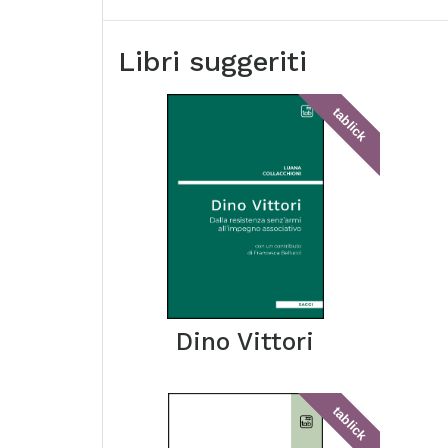
Libri suggeriti
tablick
Dino Vittori
tablick