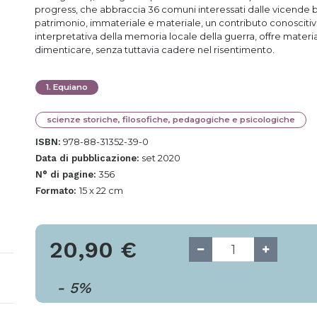
progress, che abbraccia 36 comuni interessati dalle vicende b
patrimonio, immateriale e materiale, un contributo conoscitivo
interpretativa della memoria locale della guerra, offre materi
dimenticare, senza tuttavia cadere nel risentimento.
1
.
Equiano
scienze storiche, filosofiche, pedagogiche e psicologiche
978-88-31352-39-0
ISBN:
set 2020
Data di pubblicazione:
356
N° di pagine:
15 x 22 cm
Formato:
20,90
€
-
5
%