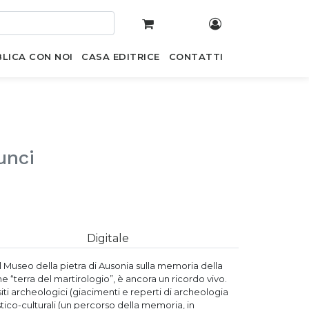
LICA CON NOI
CASA EDITRICE
CONTATTI
unci
Digitale
dal Museo della pietra di Ausonia sulla memoria della
“terra del martirologio”, è ancora un ricordo vivo.
siti archeologici (giacimenti e reperti di archeologia
istico-culturali (un percorso della memoria, in