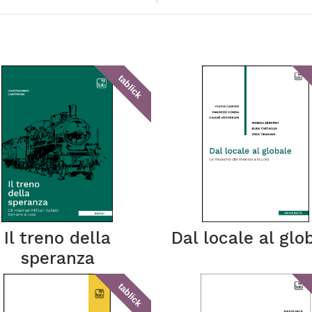
tablick
Il treno della
Dal locale al glo
speranza
tablick