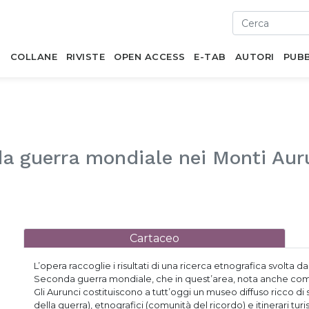
I
COLLANE
RIVISTE
OPEN ACCESS
E-TAB
AUTORI
PUBB
da guerra mondiale nei Monti Aur
Cartaceo
L’opera raccoglie i risultati di una ricerca etnografica svolta 
Seconda guerra mondiale, che in quest’area, nota anche come 
Gli Aurunci costituiscono a tutt’oggi un museo diffuso ricco di 
della guerra), etnografici (comunità del ricordo) e itinerari tur