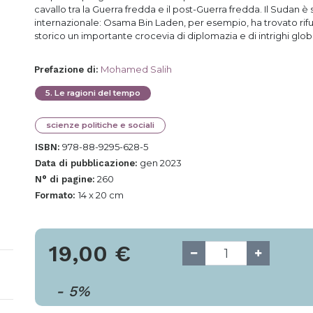
cavallo tra la Guerra fredda e il post-Guerra fredda. Il Sudan è 
internazionale: Osama Bin Laden, per esempio, ha trovato rif
storico un importante crocevia di diplomazia e di intrighi globa
Mohamed Salih
Prefazione di
:
5
.
Le ragioni del tempo
scienze politiche e sociali
978-88-9295-628-5
ISBN:
gen 2023
Data di pubblicazione:
260
N° di pagine:
14 x 20 cm
Formato:
19,00
€
-
5
%