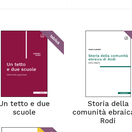
tablick
Un tetto e due
Storia della
scuole
comunità ebraic
Rodi