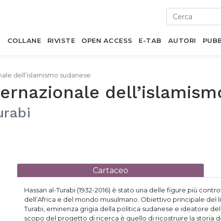
I
COLLANE
RIVISTE
OPEN ACCESS
E-TAB
AUTORI
PUBB
onale dell’islamismo sudanese
nternazionale dell’islamis
urabi
Cartaceo
Hassan al-Turabi (1932-2016) è stato una delle figure più con
dell’Africa e del mondo musulmano. Obiettivo principale del libr
Turabi, eminenza grigia della politica sudanese e ideatore de
scopo del progetto di ricerca è quello di ricostruire la storia 