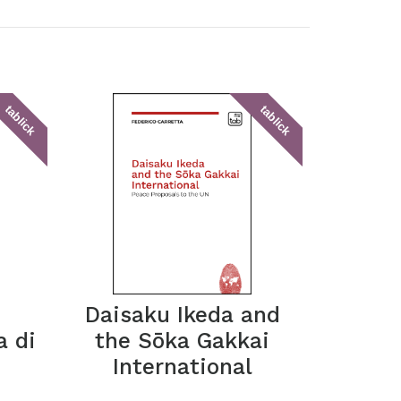
tablick
tablick
Daisaku Ikeda and
a di
the Sōka Gakkai
International