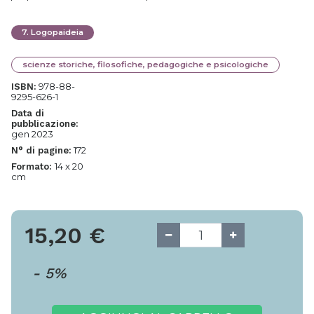
7
.
Logopaideia
scienze storiche, filosofiche, pedagogiche e psicologiche
978-88-
ISBN:
9295-626-1
Data di
pubblicazione:
gen 2023
172
N° di pagine:
14 x 20
Formato:
cm
15,20
€
-
5
%