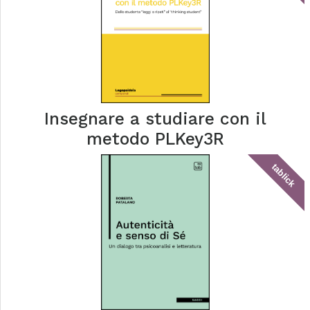
Pedagogia della fantasia
tablick
Insegnare a studiare con il
metodo PLKey3R