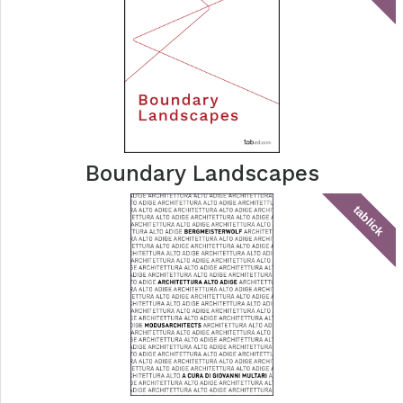
Boundary Landscapes
tablick