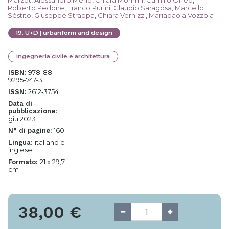
Marzot
,
Alessandro Merlo
,
Chiara Mommi
,
Camillo Orfeo
,
Roberto Pedone
,
Franco Purini
,
Claudio Saragosa
,
Marcello
Sèstito
,
Giuseppe Strappa
,
Chiara Vernizzi
,
Mariapaola Vozzola
19
.
U+D | urbanform and design
ingegneria civile e architettura
978-88-
ISBN:
9295-747-3
2612‐3754
ISSN:
Data di
pubblicazione:
giu 2023
160
N° di pagine:
italiano e
Lingua:
inglese
21 x 29,7
Formato:
cm
38,00
€