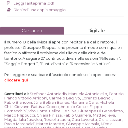
Leggi l'anteprima .pdf
Richiedi una copia omaggio
Cartaceo
Digitale
Il numero 19 della rivista si apre con l'editoriale del direttore, il
professor Giuseppe Strappa, che presenta il
modo con il quale il
fascicolo affronta il problema del rilievo della città e del
territorio. A seguire 27 contributi, divisi nelle sezioni “Riflessioni”,
“Saggi e Progetti”, “Punti di vista” e “Recensioni e Notizie”.
Per leggere e scaricare il fascicolo completo in open access
cliccare
qui
Stefanos Antoniadis
,
Manuela Antoniciello
,
Fabrizio
Contributi di
:
Franco Vittorio Arrigoni
,
Carmelo Baglivo
,
Lorenzo Bagnoli
,
Fabio Bianconi
,
Júlia Beltran Borràs
,
Marianna Calia
,
Michela
Chiti
,
Giovanni Battista Cocco
,
Antonio Conte
,
Filippo
Cornacchini
,
Vito Corte
,
Felice De Silva
,
Giuseppe Di Benedetto
,
Marco Filippucci
,
Chiara Finizza
,
Fabio Guarrera
,
Matteo Ieva
,
Magda-Iulia Juravlea
,
Rossella Laera
,
Gaia Lavoratti
,
Giulia Lazzari
,
Paolo Marcoaldi
,
Marco Maretto
,
Giuseppe Marsala
,
Nicola