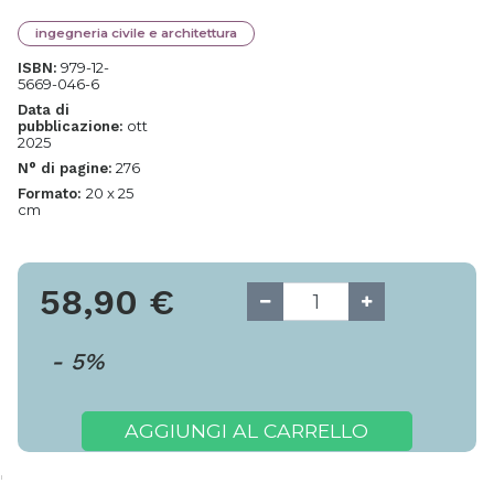
ingegneria civile e architettura
979-12-
ISBN:
5669-046-6
Data di
ott
pubblicazione:
2025
276
N° di pagine:
20 x 25
Formato:
cm
58,90
€
-
5
%
AGGIUNGI AL CARRELLO