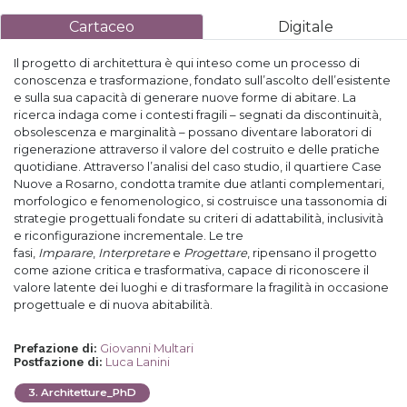
Cartaceo
Digitale
Il progetto di architettura è qui inteso come un processo di
conoscenza e trasformazione, fondato sull’ascolto dell’esistente
e sulla sua capacità di generare nuove forme di abitare. La
ricerca indaga come i contesti fragili – segnati da discontinuità,
obsolescenza e marginalità – possano diventare laboratori di
rigenerazione attraverso il valore del costruito e delle pratiche
quotidiane. Attraverso l’analisi del caso studio, il quartiere Case
Nuove a Rosarno, condotta tramite due atlanti complementari,
morfologico e fenomenologico, si costruisce una tassonomia di
strategie progettuali fondate su criteri di adattabilità, inclusività
e riconfigurazione incrementale. Le tre
fasi,
Imparare
,
Interpretare
e
Progettare
, ripensano il progetto
come azione critica e trasformativa, capace di riconoscere il
valore latente dei luoghi e di trasformare la fragilità in occasione
progettuale e di nuova abitabilità.
Giovanni Multari
Prefazione di
:
Luca Lanini
Postfazione di
:
3
.
Architetture_PhD