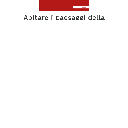
Abitare i paesaggi della
dispersione
Waterfront Dialectics
tablick