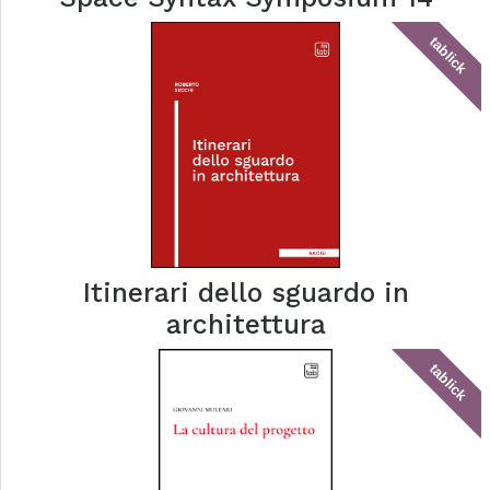
tablick
Itinerari dello sguardo in
architettura
tablick