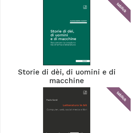
tablick
Storie di dèi, di uomini e di
macchine
tablick