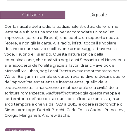
Cartaceo
Digitale
Con la nascita della radio la tradizionale struttura delle forme
letterarie subisce una scossa per accomodare un medium
imprevisto (parola di Brecht), che adotta un supporto nuovo:
l’etere, e non già la carta. Alla radio, infatti, tocca il singolare
destino di dare spazio e diffusione ai messaggi attraverso la
voce, il suono e il silenzio. Questa natura sonica della
comunicazione, che darà vita negli anni Sessanta del Novecento
alla riscoperta dell’oralità grazie ai lavori di Eric Havelock e
Marshall McLuhan, negli anni Trenta aveva rappresentato per
Walter Benjamin il crinale su cui correvano diversi destini: quello
dei rapporti tra esperienza e inesperienza, quello della
separazione tra la narrazione a matrice orale e la civiltà della
scrittura romanzesca.
Radiotelling
tratteggia questa mappa e
nel territorio definito da tali questioni affronta e analizza, in un
arco temporale che va dal 1929 al 2015, le opere radiofoniche di
Simon Armitage, Bertolt Brecht, Carlo Emilio Gadda, Primo Levi,
Giorgio Manganelli, Andrew Sachs.
1
.
tabula rasa