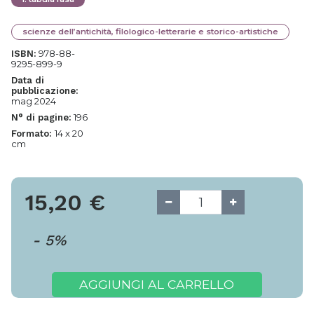
scienze dell’antichità, filologico-letterarie e storico-artistiche
978-88-
ISBN:
9295-899-9
Data di
pubblicazione:
mag 2024
196
N° di pagine:
14 x 20
Formato:
cm
15,20
€
-
5
%
AGGIUNGI AL CARRELLO