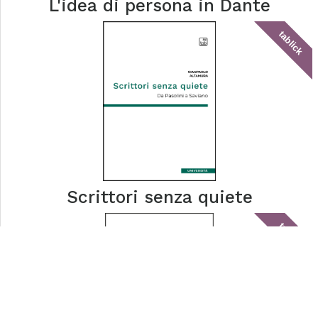
L'idea di persona in Dante
tablick
Scrittori senza quiete
tablick