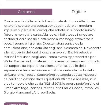
Cartaceo
Digitale
Con la nascita della radio la tradizionale struttura delle forme
letterarie subisce una scossa per accomodare un medium
imprevisto (parola di Brecht), che adotta un supporto nuovo:
l’etere, e non già la carta. Alla radio, infatti, tocca il singolare
destino di dare spazio e diffusione ai messaggi attraverso la
voce, il suono e il silenzio. Questa natura sonica della
comunicazione, che darà vita negli anni Sessanta del Novecento
alla riscoperta dell’oralità grazie ai lavori di Eric Havelock e
Marshall McLuhan, negli anni Trenta aveva rappresentato per
Walter Benjamin il crinale su cui correvano diversi destini: quello
dei rapporti tra esperienza e inesperienza, quello della
separazione tra la narrazione a matrice orale e la civiltà della
scrittura romanzesca.
Radiotelling
tratteggia questa mappa e
nel territorio definito da tali questioni affronta e analizza, in un
arco temporale che va dal 1929 al 2015, le opere radiofoniche di
Simon Armitage, Bertolt Brecht, Carlo Emilio Gadda, Primo Levi,
Giorgio Manganelli, Andrew Sachs.
1
.
tabula rasa