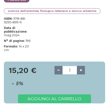
scienze dell’antichità, filologico-letterarie e storico-artistiche
978-88-
ISBN:
9295-899-9
Data di
pubblicazione:
mag 2024
196
N° di pagine:
14 x 20
Formato:
cm
15,20
€
-
5
%
AGGIUNGI AL CARRELLO