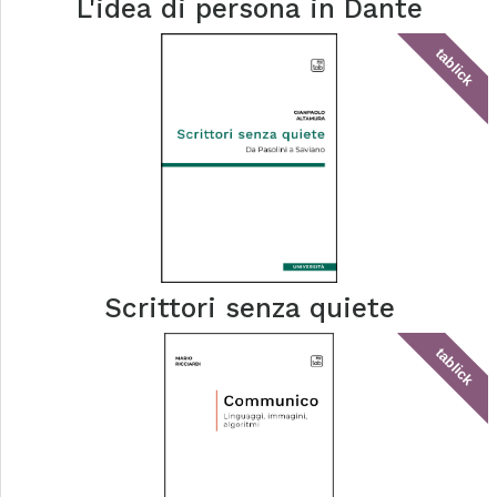
L'idea di persona in Dante
tablick
Scrittori senza quiete
tablick