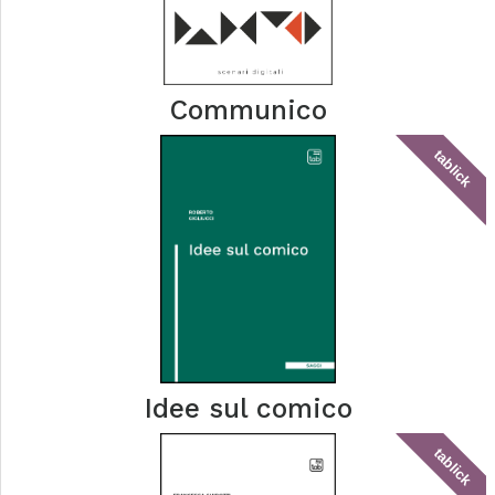
Communico
tablick
Idee sul comico
tablick