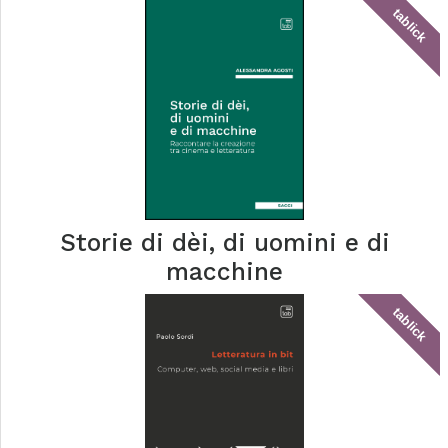
tablick
Storie di dèi, di uomini e di
macchine
tablick