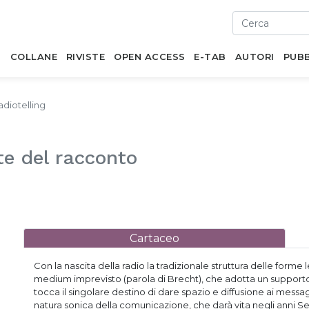
I
COLLANE
RIVISTE
OPEN ACCESS
E-TAB
AUTORI
PUBB
adiotelling
te del racconto
Cartaceo
Con la nascita della radio la tradizionale struttura delle for
medium imprevisto (parola di Brecht), che adotta un supporto nuo
tocca il singolare destino di dare spazio e diffusione ai messagg
natura sonica della comunicazione, che darà vita negli anni Se