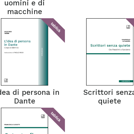
uomini e di
macchine
tablick
idea di persona in
Scrittori senz
Dante
quiete
tablick