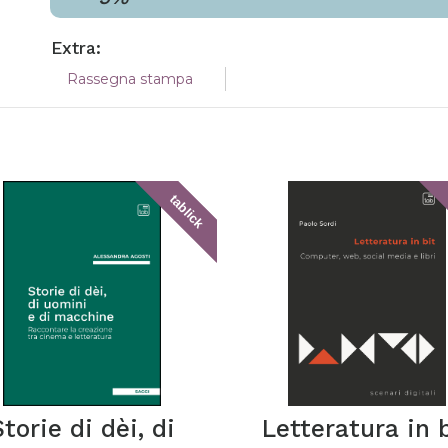
Extra:
Rassegna stampa
tablick
Storie di dèi, di
Letteratura in 