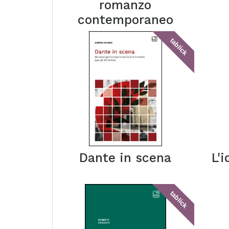
romanzo
contemporaneo
tablick
Dante in scena
L'
tablick