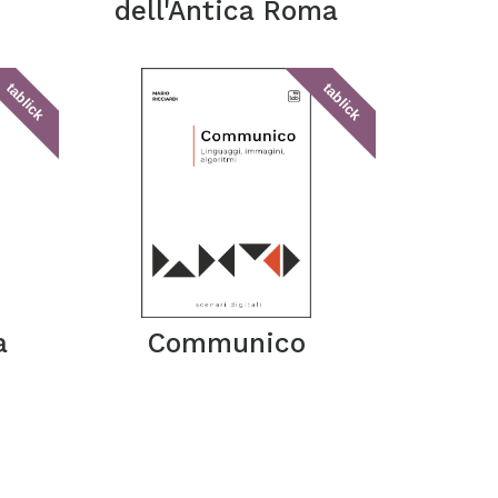
dell'Antica Roma
tablick
tablick
a
Communico