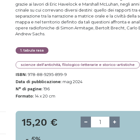
grazie ai lavori di Eric Havelock e Marshall McLuhan, negli an
crinale su cui correvano diversi destini: quello dei rapporti tr
separazione tra la narrazione a matrice orale e la civiltà della
mappa e nel territorio definito da tali questioni affronta e anal
opere radiofoniche di Simon Armitage, Bertolt Brecht, Carlo E
Andrew Sachs.
1
.
tabula rasa
scienze dell’antichità, filologico-letterarie e storico-artistiche
978-88-9295-899-9
ISBN:
mag 2024
Data di pubblicazione:
196
N° di pagine:
14 x 20 cm
Formato:
15,20
€
-
5
%