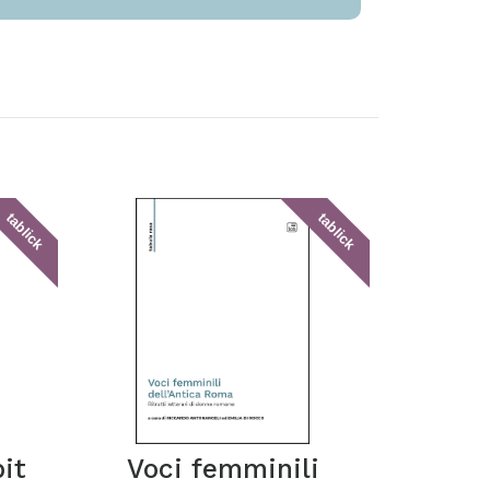
tablick
tablick
bit
Voci femminili