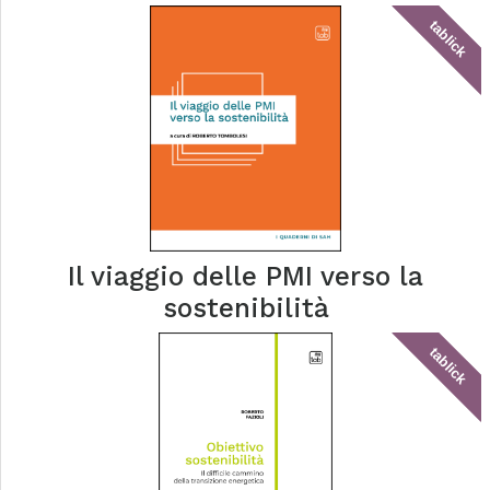
tablick
Il viaggio delle PMI verso la
sostenibilità
tablick