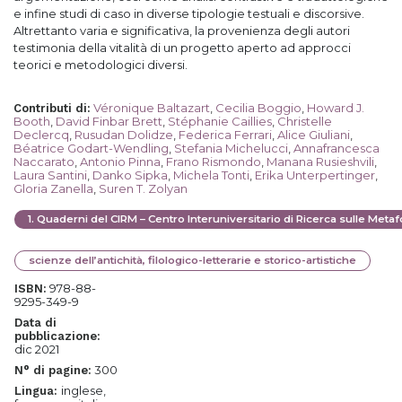
e infine studi di caso in diverse tipologie testuali e discorsive.
Altrettanto varia e significativa, la provenienza degli autori
testimonia della vitalità di un progetto aperto ad approcci
teorici e metodologici diversi.
Véronique Baltazart
,
Cecilia Boggio
,
Howard J.
Contributi di
:
Booth
,
David Finbar Brett
,
Stéphanie Caillies
,
Christelle
Declercq
,
Rusudan Dolidze
,
Federica Ferrari
,
Alice Giuliani
,
Béatrice Godart-Wendling
,
Stefania Michelucci
,
Annafrancesca
Naccarato
,
Antonio Pinna
,
Frano Rismondo
,
Manana Rusieshvili
,
Laura Santini
,
Danko Sipka
,
Michela Tonti
,
Erika Unterpertinger
,
Gloria Zanella
,
Suren T. Zolyan
1
.
Quaderni del CIRM – Centro Interuniversitario di Ricerca sulle Meta
scienze dell’antichità, filologico-letterarie e storico-artistiche
978-88-
ISBN:
9295-349-9
Data di
pubblicazione:
dic 2021
300
N° di pagine:
inglese,
Lingua: