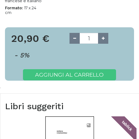
francese e italiano
17 x 24
Formato:
cm
20,90
€
-
5
%
AGGIUNGI AL CARRELLO
Libri suggeriti
tablick