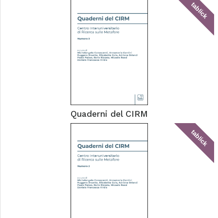
tablick
Quaderni del CIRM
tablick