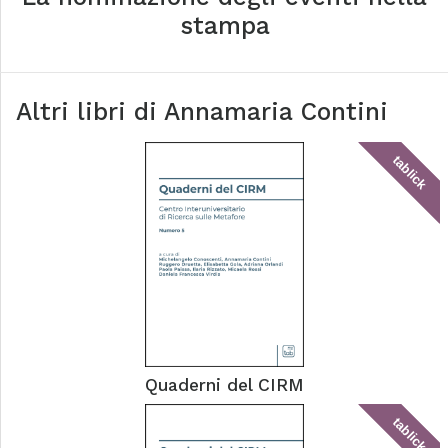
stampa
Altri libri di
Annamaria Contini
tablick
Quaderni del CIRM
tablick