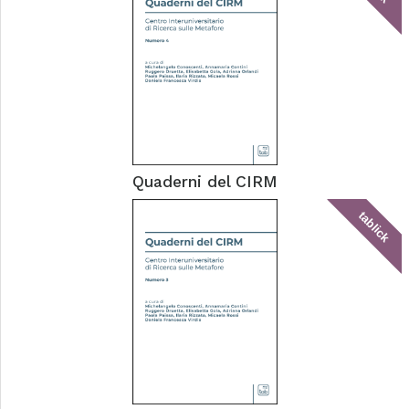
Quaderni del CIRM
tablick