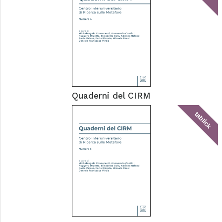
Quaderni del CIRM
tablick