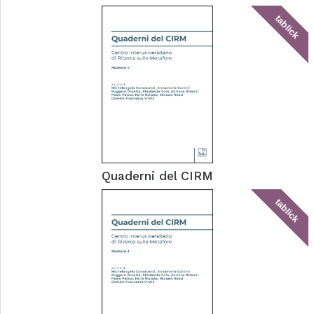
tablick
Quaderni del CIRM
tablick