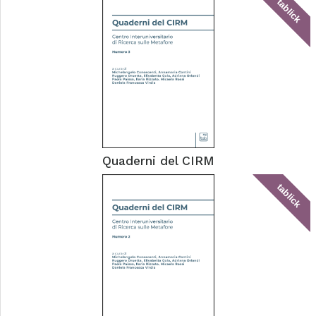
tablick
Quaderni del CIRM
tablick