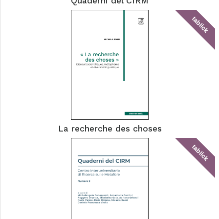
Quaderni del CIRM
tablick
La recherche des choses
tablick