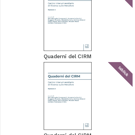
Quaderni del CIRM
tablick