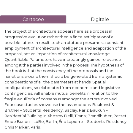
Cartaceo
Digitale
The project of architecture appears here as a process in
progressive evolution rather then a finite anticipationof a
possible future. In result, such an attitude presumes a constant
employment of architectural intelligence and adaptation of the
proposal, not an imposition of architectural knowledge.
Quantifiable Parameters have increasingly gained relevance
amongst the parties involved in the process. The hypothesis of
the book is that the consistency of the proposals and the
narrations around them should be generated from a systemic
considerations of all the parameters at hands. Spatial
configurations, so elaborated from economic and legislative
contingencies, will enable mutual benefits in relation to the
fragile equilibria of consensus amongst the actors involved.
Four case studies showcase the assumptions: Baukunst &
Bruther – Students’ Residency, Saclay, Paris; Baukuh –
Residential Building in Xhezmy Delli, Tirana; Brandlhuber, Petzet,
Emde Burlon – LoBe, Berlin; Éric Lapierre – Students’ Residency
Chris Marker, Paris.