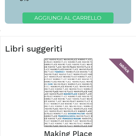
AGGIUNGI AL CARRELLO
Libri suggeriti
tablick
Making Place