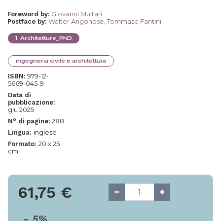
Giovanni Multari
Foreword by
:
Walter Angonese
,
Tommaso Fantini
Postface by
:
1
.
Architetture_PhD
ingegneria civile e architettura
979-12-
ISBN:
5669-045-9
Data di
pubblicazione:
giu 2025
288
N° di pagine:
inglese
Lingua:
20 x 25
Formato:
cm
61,75
€
-
5
%