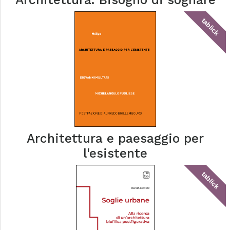
tablick
Architettura e paesaggio per
l'esistente
tablick