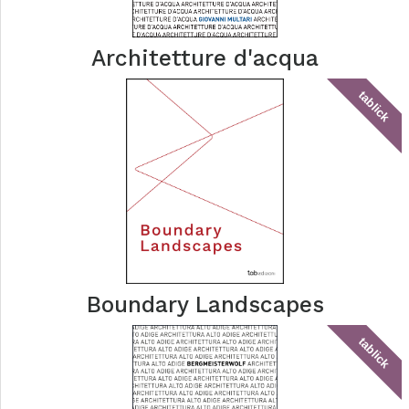
Architetture d'acqua
tablick
Boundary Landscapes
tablick