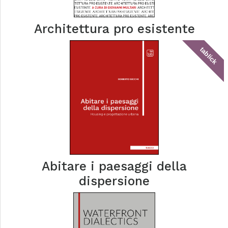
Architettura pro esistente
tablick
Abitare i paesaggi della
dispersione