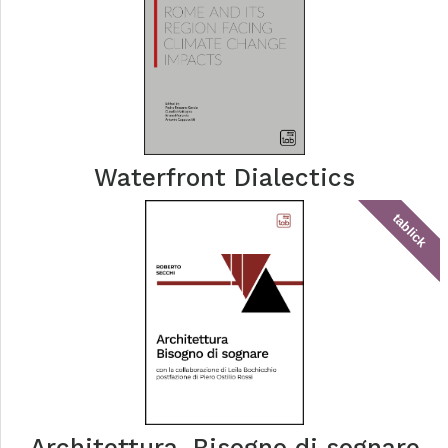
Waterfront Dialectics
tablick
Architettura. Bisogno di sognare