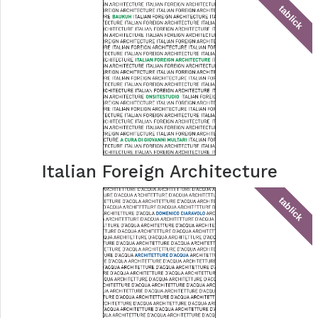
tablick
Italian Foreign Architecture
tablick