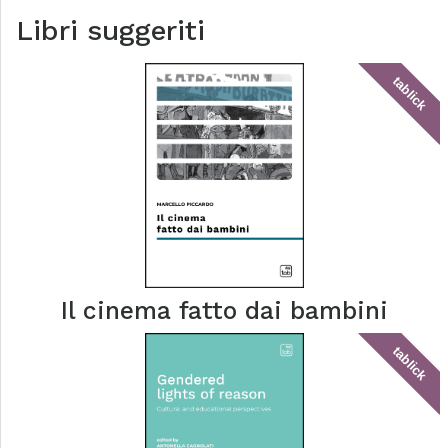
Libri suggeriti
tablick
Il cinema fatto dai bambini
tablick