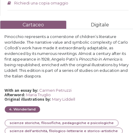
Richiedi una copia omaggio
Cartaceo
Digitale
Pinocchio represents a cornerstone of children’s literature
worldwide. The narrative value and symbolic complexity of Carlo
Collodi’s work have made it extraordinarily adaptable, as
evidenced by its numerous rewritings. Almost a century after its
first appearance in 1928, Angelo Patri’s
Pinocchio in America
is
being republished, enriched with the original illustrations by Mary
Liddell. This edition is part of a series of studies on education and
the Italian diaspora.
Carmen Petruzzi
With an essay by
:
Maria Truglio
Afterword
:
Mary Liddell
Original illustrations by
:
4
.
Wonderland
scienze storiche, filosofiche, pedagogiche e psicologiche
scienze dell’antichità, filologico-letterarie e storico-artistiche