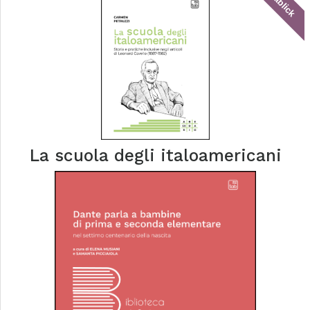
tablick
La scuola degli italoamericani