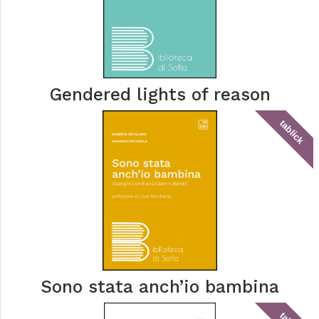
Gendered lights of reason
tablick
Sono stata anch’io bambina