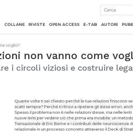
I
COLLANE
RIVISTE
OPEN ACCESS
E-TAB
AUTORI
PUBB
me voglio?
zioni non vanno come vogl
 i circoli viziosi e costruire leg
Quante volte ti sei chiesto perché le tue relazioni finiscon
scatti sempre? Perché ti ritrovi a ripetere gli stessi errori, a
Spesso il problema non è nelle relazioni stesse, ma nelle lenti 
nuove lenti per vedere ciò che prima era invisibile: un metodo p
Transazionale di Eric Berne e i contributi delle neuroscienze d
relazionale in un processo concreto attraverso il Deck di Strat