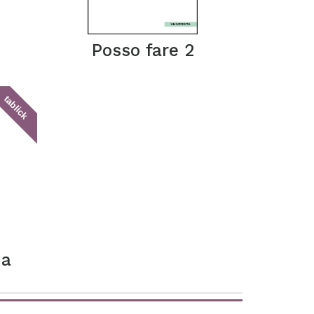
Posso fare 2
tablick
ia