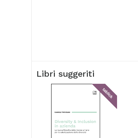
Libri suggeriti
tablick