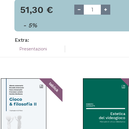
51,30
€
-
5
%
Extra:
Presentazioni
tablick