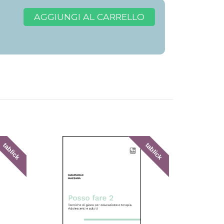
AGGIUNGI AL CARRELLO
tablick
tablick