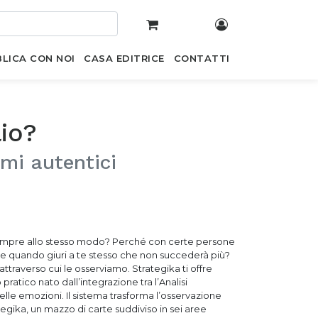
LICA CON NOI
CASA EDITRICE
CONTATTI
io?
ami autentici
o sempre allo stesso modo? Perché con certe persone
nche quando giuri a te stesso che non succederà più?
attraverso cui le osserviamo. Strategika ti offre
ratico nato dall’integrazione tra l’Analisi
elle emozioni. Il sistema trasforma l’osservazione
egika, un mazzo di carte suddiviso in sei aree