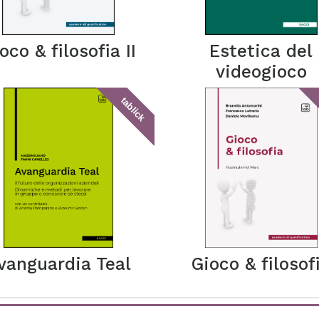
oco & filosofia II
Estetica del
videogioco
tablick
vanguardia Teal
Gioco & filosof