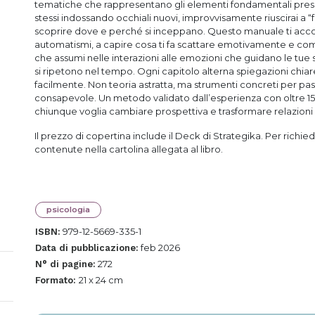
tematiche che rappresentano gli elementi fondamentali prese
stessi indossando occhiali nuovi, improvvisamente riuscirai a “f
scoprire dove e perché si inceppano. Questo manuale ti acc
automatismi, a capire cosa ti fa scattare emotivamente e com
che assumi nelle interazioni alle emozioni che guidano le tue 
si ripetono nel tempo. Ogni capitolo alterna spiegazioni chiare
facilmente. Non teoria astratta, ma strumenti concreti per pas
consapevole. Un metodo validato dall’esperienza con oltre 1500
chiunque voglia cambiare prospettiva e trasformare relazioni dif
Il prezzo di copertina include il Deck di Strategika. Per richied
contenute nella cartolina allegata al libro.
psicologia
979-12-5669-335-1
ISBN:
feb 2026
Data di pubblicazione:
272
N° di pagine:
21 x 24 cm
Formato: