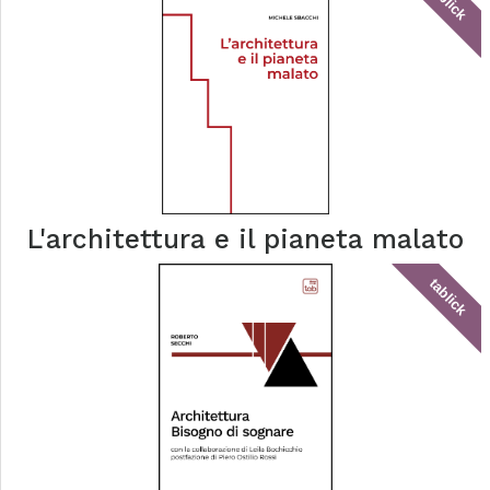
tablick
L'architettura e il pianeta malato
tablick