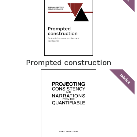
Prompted construction
tablick