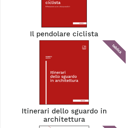
Il pendolare ciclista
tablick
Itinerari dello sguardo in
architettura