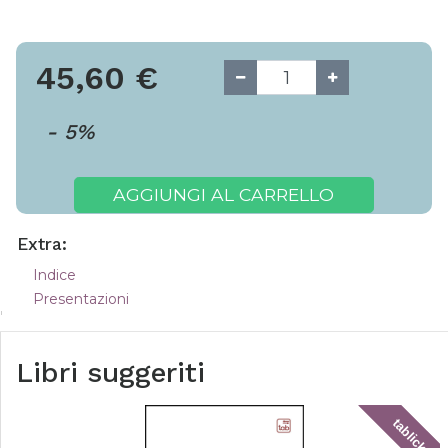
45,60
€
-
5
%
AGGIUNGI AL CARRELLO
Extra:
Indice
Presentazioni
Libri suggeriti
tablick