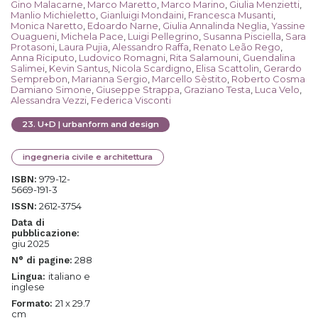
Gino Malacarne
,
Marco Maretto
,
Marco Marino
,
Giulia Menzietti
,
Manlio Michieletto
,
Gianluigi Mondaini
,
Francesca Musanti
,
Monica Naretto
,
Edoardo Narne
,
Giulia Annalinda Neglia
,
Yassine
Ouagueni
,
Michela Pace
,
Luigi Pellegrino
,
Susanna Pisciella
,
Sara
Protasoni
,
Laura Pujia
,
Alessandro Raffa
,
Renato Leão Rego
,
Anna Riciputo
,
Ludovico Romagni
,
Rita Salamouni
,
Guendalina
Salimei
,
Kevin Santus
,
Nicola Scardigno
,
Elisa Scattolin
,
Gerardo
Semprebon
,
Marianna Sergio
,
Marcello Sèstito
,
Roberto Cosma
Damiano Simone
,
Giuseppe Strappa
,
Graziano Testa
,
Luca Velo
,
Alessandra Vezzi
,
Federica Visconti
23
.
U+D | urbanform and design
ingegneria civile e architettura
979-12-
ISBN:
5669-191-3
2612‐3754
ISSN:
Data di
pubblicazione:
giu 2025
288
N° di pagine:
italiano e
Lingua:
inglese
21 x 29.7
Formato:
cm