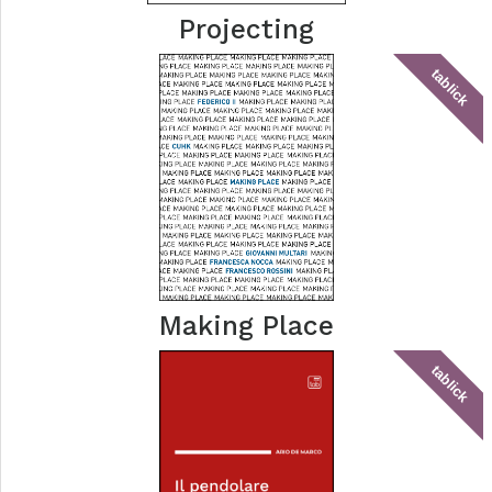
Projecting
tablick
Making Place
tablick