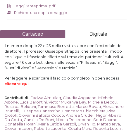
Leggi l'anteprima .pdf
Richiedi una copia omaggio
Cartaceo
Digitale
Il numero doppio 22 e 23 della rivista si apre con l'editoriale del
direttore, il professor Giuseppe Strappa, che presenta il modo
con il quale il fascicolo riflette sul tema dei patrimoni culturali. A
seguire 46 contributi, divisi nelle sezioni “Riflessioni”, “Saggi”,
“Punti di vista” e “Recensioni e Notizie”.
Per leggere e scaricare il fascicolo completo in open access
cliccare qui
Fadwa Almutlaq
,
Claudia Angarano
,
Michele
Contributi di
:
Astone
,
Luca Barontini
,
Victor Mukanya Bay
,
Michele Beccu
,
Rosalba Belibani
,
Tommaso Berretta
,
Marco Bovati
,
Alessandro
Brunelli
,
Giuseppe Canestrino
,
Francesco Chiacchiera
,
Pina
Ciotoli
,
Giovanni Battista Cocco
,
Andrea Crudeli
,
Higor Ribeiro
Da Costa
,
Camilla De Boni
,
Nicola Delledonne
,
Sotir Dhamo
,
Donatella Fiorani
,
Maria Letizia Garzoli
,
Bryan Ho
,
Matteo Ieva
,
Giovanni Leoni
,
Roberta Lucente
,
Cecilia Maria Roberta Luschi
,