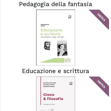
Pedagogia della fantasia
tablick
Educazione e scrittura
tablick