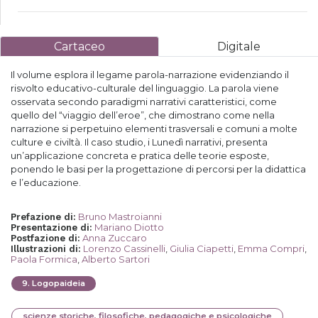
Cartaceo
Digitale
Il volume esplora il legame parola-narrazione evidenziando il
risvolto educativo-culturale del linguaggio. La parola viene
osservata secondo paradigmi narrativi caratteristici, come
quello del “viaggio dell’eroe”, che dimostrano come nella
narrazione si perpetuino elementi trasversali e comuni a molte
culture e civiltà. Il caso studio, i Lunedì narrativi, presenta
un’applicazione concreta e pratica delle teorie esposte,
ponendo le basi per la progettazione di percorsi per la didattica
e l’educazione.
Bruno Mastroianni
Prefazione di
:
Mariano Diotto
Presentazione di
:
Anna Zuccaro
Postfazione di
:
Lorenzo Cassinelli
,
Giulia Ciapetti
,
Emma Compri
,
Illustrazioni di
:
Paola Formica
,
Alberto Sartori
9
.
Logopaideia
scienze storiche, filosofiche, pedagogiche e psicologiche