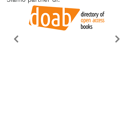
Dati societari
Privacy Policy
Cookie Policy
Gruppo editoriale Tab S.r.l.
-
viale Manzoni, 24/c - 00185
Roma
- P.IVA
IT15356021004
Realizzato con ❤️ da
MONK Software