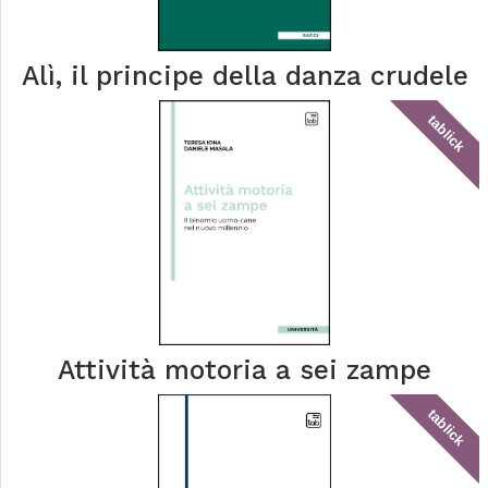
Alì, il principe della danza crudele
tablick
Attività motoria a sei zampe
tablick