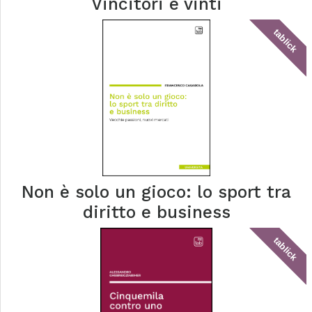
Vincitori e vinti
tablick
Non è solo un gioco: lo sport tra
diritto e business
tablick