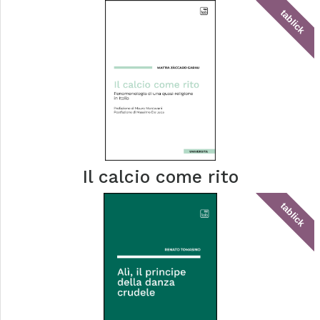
tablick
Il calcio come rito
tablick