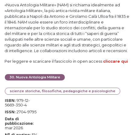
«Nuova Antologia Militare» (NAM) si richiama idealmente ad
«Antologia Militare», la più antica rivista militare italiana,
pubblicata a Napoli da Antonio e Girolamo Calà Ulloa fra il 1835 e
il 1846. NAM vuole essere un foro interdisciplinare e
internazionale per lo studio storico dei conflitti, della guerra e
del militare e per la critica storica di tutti i “saperi di guerra”
sviluppati nelle altre scienze sociali e umane, con particolare
riguardo alle scienze militari e agli studi strategici, geopolitici e
di intelligence. Le collaborazioni includono articoli e recensioni.
Per leggere e scaricare il fascicolo in open access
cliccare qui
30
.
Nuova Antologia Militare
scienze storiche, filosofiche, pedagogiche e psicologiche
979-12-
ISBN:
5669-350-4
2704-9795
ISSN:
Data di
pubblicazione:
mar 2026
514
N° di pagine: