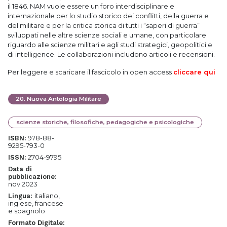
il 1846. NAM vuole essere un foro interdisciplinare e
internazionale per lo studio storico dei conflitti, della guerra e
del militare e per la critica storica di tutti i “saperi di guerra”
sviluppati nelle altre scienze sociali e umane, con particolare
riguardo alle scienze militari e agli studi strategici, geopolitici e
di intelligence. Le collaborazioni includono articoli e recensioni.
Per leggere e scaricare il fascicolo in open access
cliccare qui
20
.
Nuova Antologia Militare
scienze storiche, filosofiche, pedagogiche e psicologiche
978-88-
ISBN:
9295-793-0
2704-9795
ISSN:
Data di
pubblicazione:
nov 2023
italiano,
Lingua:
inglese, francese
e spagnolo
Formato Digitale: