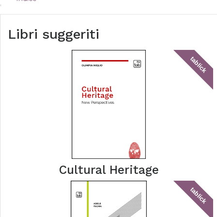
Libri suggeriti
tablick
Cultural Heritage
tablick