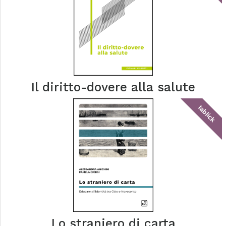
Il diritto-dovere alla salute
tablick
Lo straniero di carta