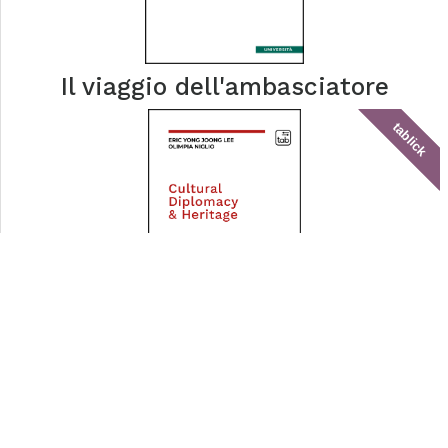
Il viaggio dell'ambasciatore
tablick
Cultural Diplomacy & Heritage
Altri libri di
Bruno Maria Bilotta