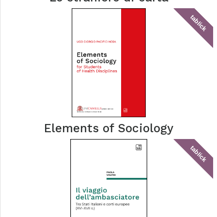
tablick
Elements of Sociology
tablick