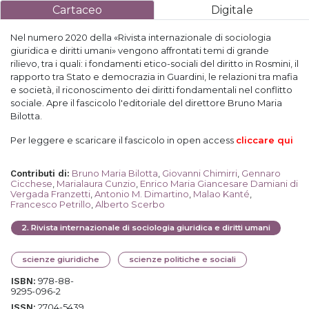
Cartaceo
Digitale
Nel numero 2020 della «Rivista internazionale di sociologia
giuridica e diritti umani» vengono affrontati temi di grande
rilievo, tra i quali: i fondamenti etico-sociali del diritto in Rosmini, il
rapporto tra Stato e democrazia in Guardini, le relazioni tra mafia
e società, il riconoscimento dei diritti fondamentali nel conflitto
sociale. Apre il fascicolo l'editoriale del direttore Bruno Maria
Bilotta.
Per
leggere e
scaricare il fascicolo in open access
cliccare qui
Bruno Maria Bilotta
,
Giovanni Chimirri
,
Gennaro
Contributi di
:
Cicchese
,
Marialaura Cunzio
,
Enrico Maria Giancesare Damiani di
Vergada Franzetti
,
Antonio M. Dimartino
,
Malao Kanté
,
Francesco Petrillo
,
Alberto Scerbo
2
.
Rivista internazionale di sociologia giuridica e diritti umani
scienze giuridiche
scienze politiche e sociali
978-88-
ISBN:
9295-096-2
2704-5439
ISSN: