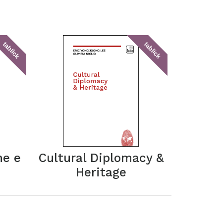
tablick
tablick
ne e
Cultural Diplomacy &
Heritage