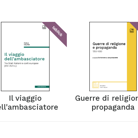
tablick
Il viaggio
Guerre di religio
ell'ambasciatore
propaganda