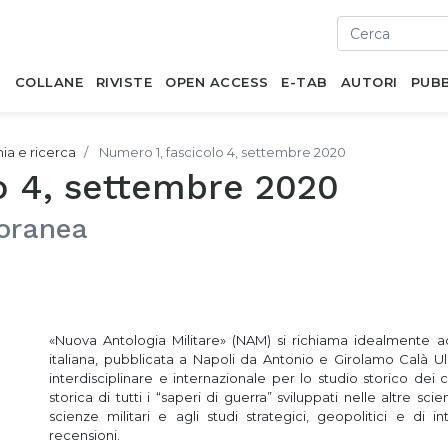
I
COLLANE
RIVISTE
OPEN ACCESS
E-TAB
AUTORI
PUBB
mia e ricerca
Numero 1, fascicolo 4, settembre 2020
o 4, settembre 2020
poranea
«Nuova Antologia Militare» (NAM) si richiama idealmente ad «
italiana, pubblicata a Napoli da Antonio e Girolamo Calà Ull
interdisciplinare e internazionale per lo studio storico dei co
storica di tutti i “saperi di guerra” sviluppati nelle altre s
scienze militari e agli studi strategici, geopolitici e di i
recensioni.