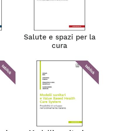
Salute e spazi per la
cura
tablick
tablick