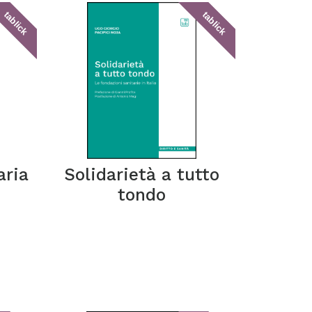
tablick
tablick
aria
Solidarietà a tutto
tondo