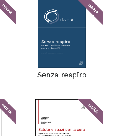
tablick
tablick
Senza respiro
tablick
tablick