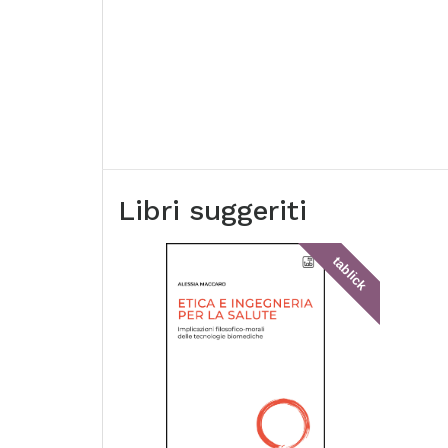
Libri suggeriti
tablick