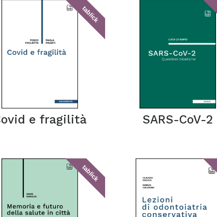
tablick
ovid e fragilità
SARS-CoV-2
tablick