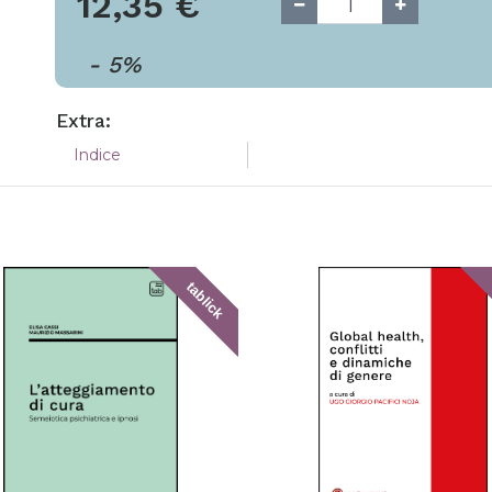
12,35
€
-
5
%
Extra:
Indice
tablick