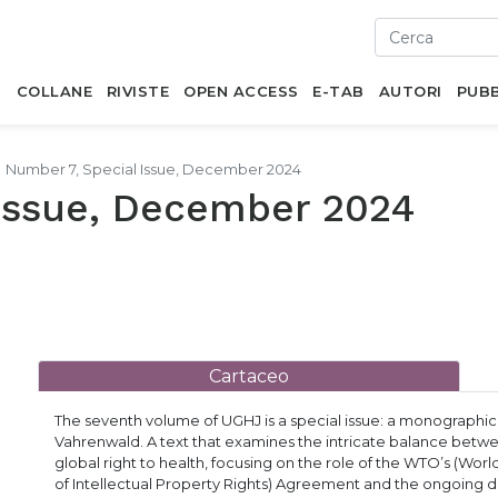
I
COLLANE
RIVISTE
OPEN ACCESS
E-TAB
AUTORI
PUBB
Number 7, Special Issue, December 2024
 Issue, December 2024
Cartaceo
The seventh volume of UGHJ is a special issue: a monographic
Vahrenwald. A text that examines the intricate balance betw
global right to health, focusing on the role of the WTO’s (Wo
of Intellectual Property Rights) Agreement and the ongoing d