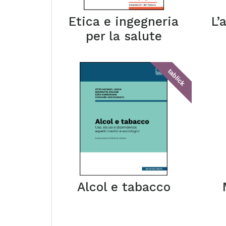
Etica e ingegneria
L’
per la salute
tablick
Alcol e tabacco