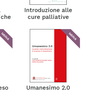
,
Introduzione alle
iche
cure palliative
tablick
tablick
eso
Umanesimo 2.0