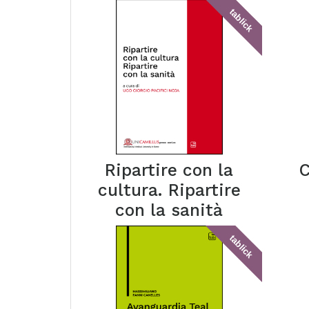
tablick
Ripartire con la
C
cultura. Ripartire
con la sanità
tablick