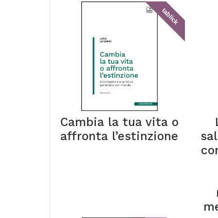
tablick
Cambia la tua vita o
affronta l’estinzione
sal
co
me