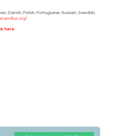
man, Danish, Polish, Portuguese, Russian, Swedish,
nicamillus.org/
.
ck here