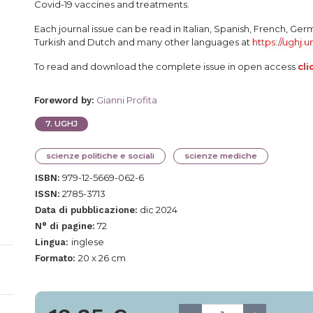
Covid-19 vaccines and treatments.
Each journal issue can be read in Italian, Spanish, French, Ger
Turkish and Dutch and many other languages at
https://ughj.u
To read and download the complete issue in open access
cli
Gianni Profita
Foreword by
:
7
.
UGHJ
scienze politiche e sociali
scienze mediche
979-12-5669-062-6
ISBN:
2785-3713
ISSN:
dic 2024
Data di pubblicazione:
72
N° di pagine:
inglese
Lingua:
20 x 26 cm
Formato: