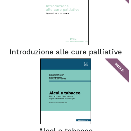
Introduzione alle cure palliative
tablick
Alcol e tabacco