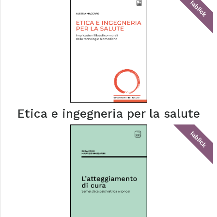
tablick
Etica e ingegneria per la salute
tablick