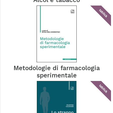
tablick
Metodologie di farmacologia
sperimentale
tablick