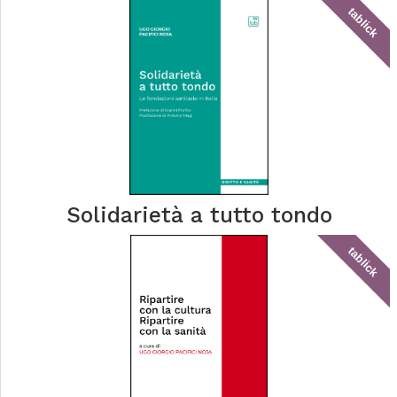
tablick
Solidarietà a tutto tondo
tablick