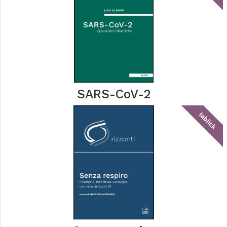
SARS-CoV-2
tablick