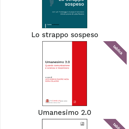
Lo strappo sospeso
tablick
Umanesimo 2.0
tablick