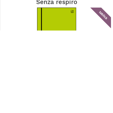
Senza respiro
tablick
Avanguardia Teal
tablick