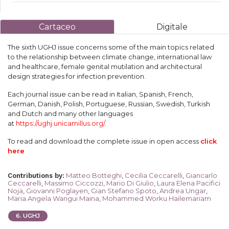
Cartaceo
Digitale
The sixth UGHJ issue concerns some of the main topics related
to the relationship between climate change, international law
and healthcare, female genital mutilation and architectural
design strategies for infection prevention.
Each journal issue can be read in Italian, Spanish, French,
German, Danish, Polish, Portuguese, Russian, Swedish, Turkish
and Dutch and many other languages
at
https://ughj.unicamillus.org/
.
To read and download the complete issue in open access
click
here
Matteo Botteghi
,
Cecilia Ceccarelli
,
Giancarlo
Contributions by
:
Ceccarelli
,
Massimo Ciccozzi
,
Mario Di Giulio
,
Laura Elena Pacifici
Noja
,
Giovanni Poglayen
,
Gian Stefano Spoto
,
Andrea Ungar
,
Maria Angela Wangui Maina
,
Mohammed Worku Hailemariam
6
.
UGHJ