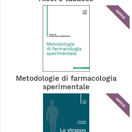
tablick
Metodologie di farmacologia
sperimentale
tablick