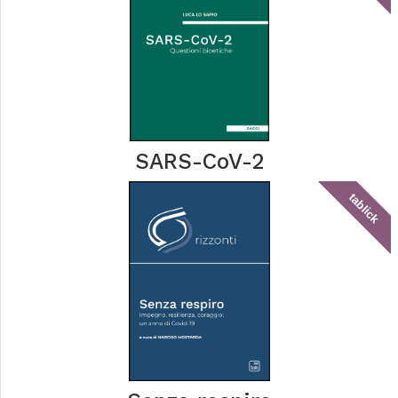
SARS-CoV-2
tablick