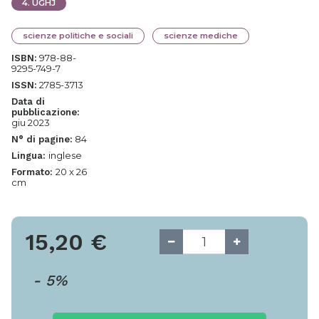
4
.
UGHJ
scienze politiche e sociali
scienze mediche
978-88-
ISBN:
9295-749-7
2785-3713
ISSN:
Data di
pubblicazione:
giu 2023
84
N° di pagine:
inglese
Lingua:
20 x 26
Formato:
cm
15,20
€
-
5
%