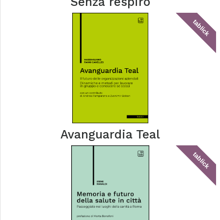
Senza respiro
tablick
Avanguardia Teal
tablick