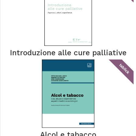
Introduzione alle cure palliative
tablick
Alcol e tabacco