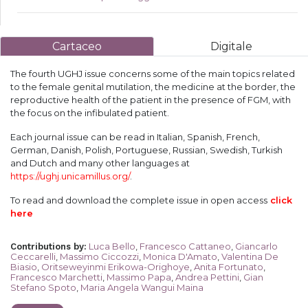
Cartaceo
Digitale
The fourth UGHJ issue concerns some of the main topics related
to the female genital mutilation, the medicine at the border, the
reproductive health of the patient in the presence of FGM, with
the focus on the infibulated patient.
Each journal issue can be read in Italian, Spanish, French,
German, Danish, Polish, Portuguese, Russian, Swedish, Turkish
and Dutch and many other languages at
https://ughj.unicamillus.org/
.
To read and download the complete issue in open access
click
here
Luca Bello
,
Francesco Cattaneo
,
Giancarlo
Contributions by
:
Ceccarelli
,
Massimo Ciccozzi
,
Monica D'Amato
,
Valentina De
Biasio
,
Oritseweyinmi Erikowa-Orighoye
,
Anita Fortunato
,
Francesco Marchetti
,
Massimo Papa
,
Andrea Pettini
,
Gian
Stefano Spoto
,
Maria Angela Wangui Maina