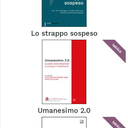
Lo strappo sospeso
tablick
Umanesimo 2.0
tablick