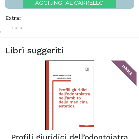
AGGIUNGI AL CARRELLO
Extra:
Indice
Libri suggeriti
tablick
Profili giuridici dell’odontoiatra