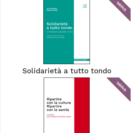
tablick
Solidarietà a tutto tondo
tablick