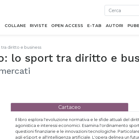
I
COLLANE
RIVISTE
OPEN ACCESS
E-TAB
AUTORI
PUBB
tra diritto e business
: lo sport tra diritto e bu
 mercati
Cartaceo
Il libro esplora l'evoluzione normativa e le sfide attuali del diri
agonistica e interessi economici. Esamina l'ordinamento sportiv
questioni finanziarie e le innovazioni tecnologiche. Particolar
agli eSport e all'intelligenza artificiale. L'opera delinea un fu