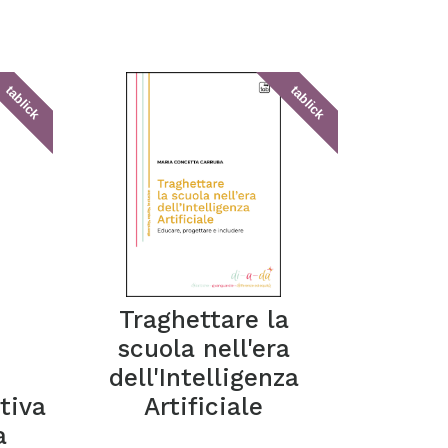
tablick
tablick
e
Traghettare la
scuola nell'era
dell'Intelligenza
tiva
Artificiale
a