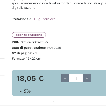
sport, mantenendo intatti valori fondanti come la socialità, p
digitalizzazione.
Luigi Barbiero
Prefazione di
:
scienze giuridiche
979-12-5669-231-6
ISBN:
nov 2025
Data di pubblicazione:
212
N° di pagine:
15 x 22 cm
Formato:
18,05
€
-
5
%