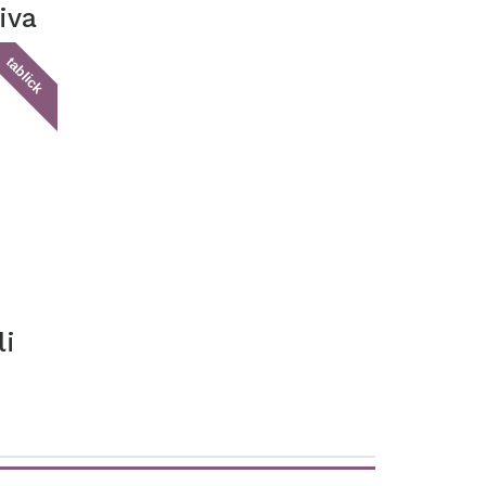
iva
tablick
li