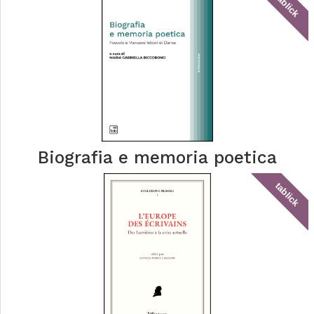
tablick
Biografia e memoria poetica
tablick