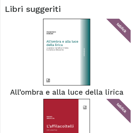
Libri suggeriti
tablick
All’ombra e alla luce della lirica
tablick