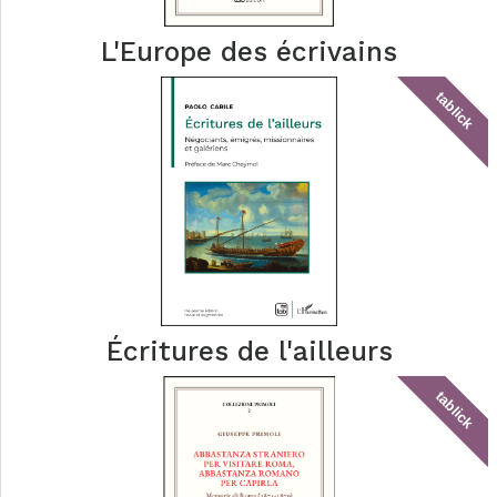
L'Europe des écrivains
tablick
Écritures de l'ailleurs
tablick