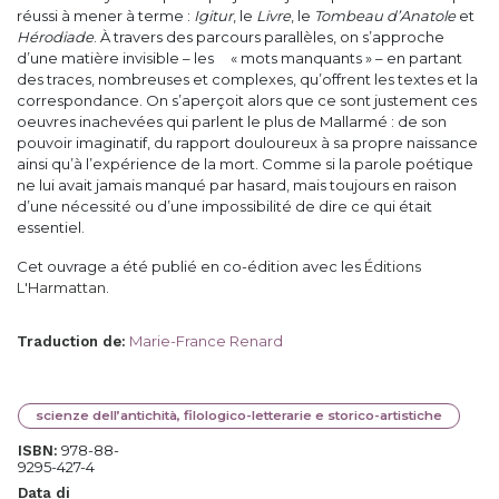
réussi à mener à terme :
Igitur
, le
Livre
, le
Tombeau d’Anatole
et
Hérodiade
. À travers des parcours parallèles, on s’approche
d’une matière invisible – les « mots manquants » – en partant
des traces, nombreuses et complexes, qu’offrent les textes et la
correspondance. On s’aperçoit alors que ce sont justement ces
oeuvres inachevées qui parlent le plus de Mallarmé : de son
pouvoir imaginatif, du rapport douloureux à sa propre naissance
ainsi qu’à l’expérience de la mort. Comme si la parole poétique
ne lui avait jamais manqué par hasard, mais toujours en raison
d’une nécessité ou d’une impossibilité de dire ce qui était
essentiel.
Cet ouvrage a été publié en co-édition avec les
Éditions
L'Harmattan
.
Marie-France Renard
Traduction de
:
scienze dell’antichità, filologico-letterarie e storico-artistiche
978-88-
ISBN:
9295-427-4
Data di