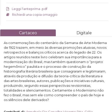
Leggi l'anteprima .pdf
Richiedi una copia omaggio
Cartaceo
Digitale
As comemorações do centenário da Semana de Arte Moderna
de 1922 trazem, em meio às diversas promoções alusivas, novos
retrospectos e balanços críticos acerca do legado de 22. Os
artigos reunidos neste livro celebram sua importância para a
modernização do Brasil, mas também questionam o “projeto
hegemônico” paulista e o processo de construção da
historiografia literária brasileira que consagraram e legitimaram,
através da produção e difusão da teoria-crítica da literatura e
das artes brasileiras, autores, publicações e iniciativas culturais,
produzindo, segundo essas perspectivas revisionistas,
totalidades e silenciamentos. Certamente o Modernismo não
fez o Brasil, mas sem ele como compreender o país de hoje e
os silêncios dele derivados?
Annabela De Carvalho Vicente Rita
,
Célia
Contributi di
: