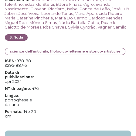
Tolentino
,
Eduardo Sterzi
,
Ettore Finazzi-Agrò
,
Evando
Nascimento
,
Giovanni Ricciardi
,
Isabel Ponce de Leão
,
José Luís
Jobim
,
José Vieira
,
Leonardo Tonus
,
Maria Aparecida Ribeiro
,
Maria Caterina Pincherle
,
Maria Do Carmo Cardoso Mendes
,
Miguel Real
,
Mônica Simas
,
Nádia Battella Gotlib
,
Ricardo
Gaiotto de Moraes
,
Rita Chaves
,
Sylvia Cyntrão
,
Vagner Camilo
3
.
Rudá
scienze dell’antichità, filologico-letterarie e storico-artistiche
978-88-
ISBN:
9295-887-6
Data di
pubblicazione:
apr 2024
476
N° di pagine:
Lingua:
portoghese e
italiano
14 x 20
Formato:
cm