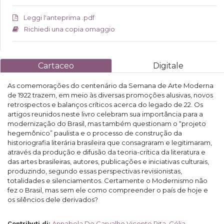
Leggi l'anteprima .pdf
Richiedi una copia omaggio
Cartaceo
Digitale
As comemorações do centenário da Semana de Arte Moderna
de 1922 trazem, em meio às diversas promoções alusivas, novos
retrospectos e balanços críticos acerca do legado de 22. Os
artigos reunidos neste livro celebram sua importância para a
modernização do Brasil, mas também questionam o “projeto
hegemônico” paulista e o processo de construção da
historiografia literária brasileira que consagraram e legitimaram,
através da produção e difusão da teoria-crítica da literatura e
das artes brasileiras, autores, publicações e iniciativas culturais,
produzindo, segundo essas perspectivas revisionistas,
totalidades e silenciamentos. Certamente o Modernismo não
fez o Brasil, mas sem ele como compreender o país de hoje e
os silêncios dele derivados?
Annabela De Carvalho Vicente Rita
,
Célia
Contributi di
: