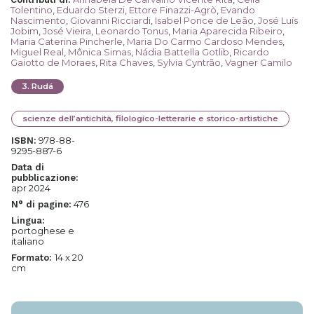
Tolentino
,
Eduardo Sterzi
,
Ettore Finazzi-Agrò
,
Evando
Nascimento
,
Giovanni Ricciardi
,
Isabel Ponce de Leão
,
José Luís
Jobim
,
José Vieira
,
Leonardo Tonus
,
Maria Aparecida Ribeiro
,
Maria Caterina Pincherle
,
Maria Do Carmo Cardoso Mendes
,
Miguel Real
,
Mônica Simas
,
Nádia Battella Gotlib
,
Ricardo
Gaiotto de Moraes
,
Rita Chaves
,
Sylvia Cyntrão
,
Vagner Camilo
3
.
Rudá
scienze dell’antichità, filologico-letterarie e storico-artistiche
978-88-
ISBN:
9295-887-6
Data di
pubblicazione:
apr 2024
476
N° di pagine:
Lingua:
portoghese e
italiano
14 x 20
Formato:
cm