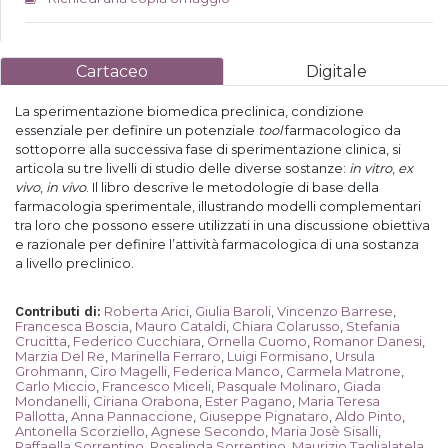
Cartaceo
Digitale
La sperimentazione biomedica preclinica, condizione
essenziale per definire un potenziale
tool
farmacologico da
sottoporre alla successiva fase di sperimentazione clinica, si
articola su tre livelli di studio delle diverse sostanze:
in vitro
,
ex
vivo
,
in vivo
. Il libro descrive le metodologie di base della
farmacologia sperimentale, illustrando modelli complementari
tra loro che possono essere utilizzati in una discussione obiettiva
e razionale per definire l’attività farmacologica di una sostanza
a livello preclinico.
Roberta Arici
,
Giulia Baroli
,
Vincenzo Barrese
,
Contributi di
:
Francesca Boscia
,
Mauro Cataldi
,
Chiara Colarusso
,
Stefania
Crucitta
,
Federico Cucchiara
,
Ornella Cuomo
,
Romanor Danesi
,
Marzia Del Re
,
Marinella Ferraro
,
Luigi Formisano
,
Ursula
Grohmann
,
Ciro Magelli
,
Federica Manco
,
Carmela Matrone
,
Carlo Miccio
,
Francesco Miceli
,
Pasquale Molinaro
,
Giada
Mondanelli
,
Ciriana Orabona
,
Ester Pagano
,
Maria Teresa
Pallotta
,
Anna Pannaccione
,
Giuseppe Pignataro
,
Aldo Pinto
,
Antonella Scorziello
,
Agnese Secondo
,
Maria Josè Sisalli
,
Raffaella Sorrentino
,
Rosalinda Sorrentino
,
Maurizio Taglialatela
,