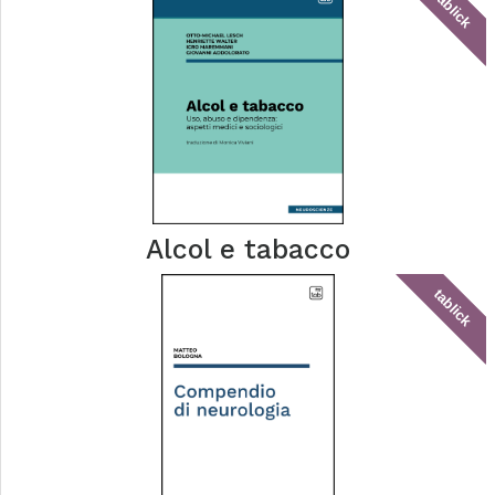
tablick
Alcol e tabacco
tablick