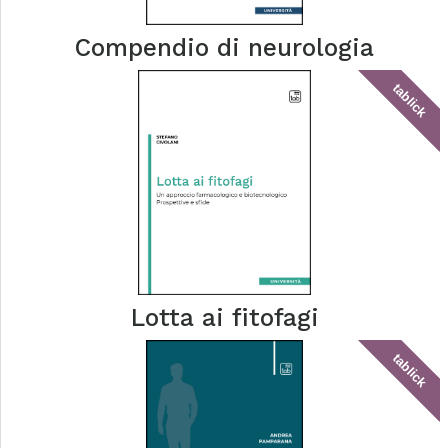
Compendio di neurologia
tablick
Lotta ai fitofagi
tablick