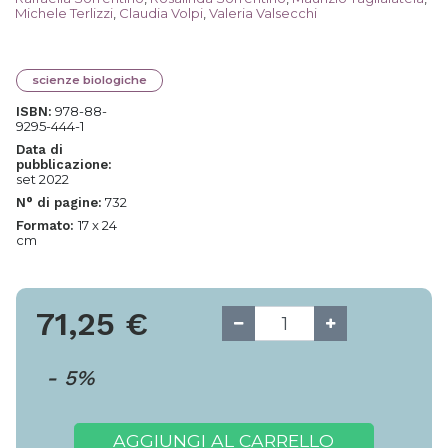
Michele Terlizzi
,
Claudia Volpi
,
Valeria Valsecchi
scienze biologiche
978-88-
ISBN:
9295-444-1
Data di
pubblicazione:
set 2022
732
N° di pagine:
17 x 24
Formato:
cm
71,25
€
-
5
%
AGGIUNGI AL CARRELLO