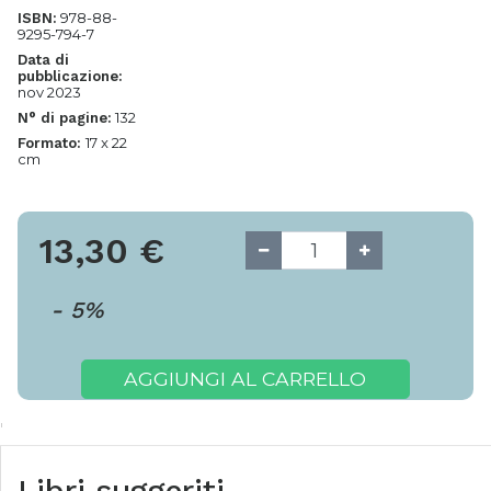
978-88-
ISBN:
9295-794-7
Data di
pubblicazione:
nov 2023
132
N° di pagine:
17 x 22
Formato:
cm
13,30
€
-
5
%
AGGIUNGI AL CARRELLO
Libri suggeriti