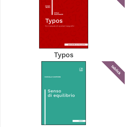
Typos
tablick