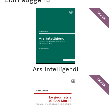
tablick
Ars intelligendi
tablick