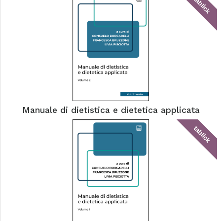
tablick
Manuale di dietistica e dietetica applicata
tablick