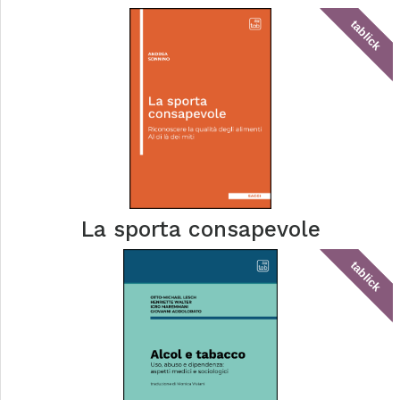
tablick
La sporta consapevole
tablick