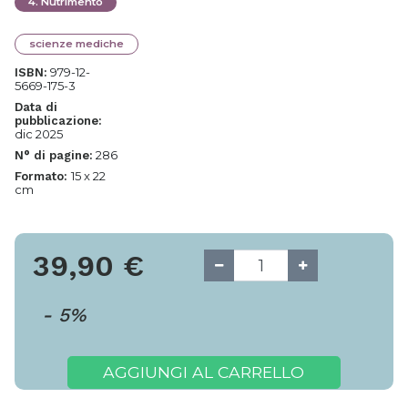
4
.
Nutrimento
scienze mediche
979-12-
ISBN:
5669-175-3
Data di
pubblicazione:
dic 2025
286
N° di pagine:
15 x 22
Formato:
cm
39,90
€
-
5
%
AGGIUNGI AL CARRELLO