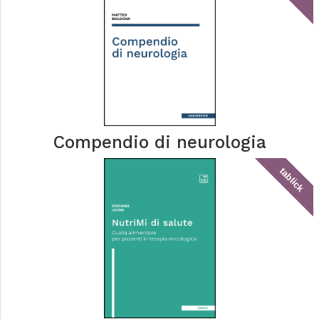
Compendio di neurologia
tablick