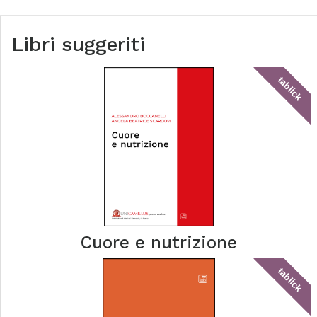
Libri suggeriti
tablick
Cuore e nutrizione
tablick