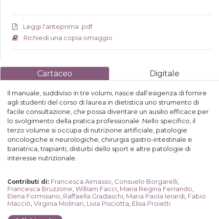
Leggi l'anteprima .pdf
Richiedi una copia omaggio
Cartaceo
Digitale
Il manuale, suddiviso in tre volumi, nasce dall’esigenza di fornire
agli studenti del corso di laurea in dietistica uno strumento di
facile consultazione, che possa diventare un ausilio efficace per
lo svolgimento della pratica professionale. Nello specifico, il
terzo volume si occupa di nutrizione artificiale, patologie
oncologiche e neurologiche, chirurgia gastro-intestinale e
bariatrica, trapianti, disturbi dello sport e altre patologie di
interesse nutrizionale.
Francesca Aimasso
,
Consuelo Borgarelli
,
Contributi di
:
Francesca Bruzzone
,
William Facci
,
Maria Regina Ferrando
,
Elena Formisano
,
Raffaella Gradaschi
,
Maria Paola Ierardi
,
Fabio
Macciò
,
Virginia Molinari
,
Livia Pisciotta
,
Elisa Proietti