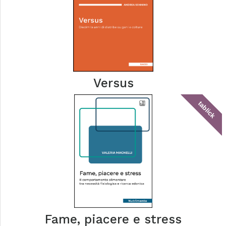
Versus
tablick
Fame, piacere e stress