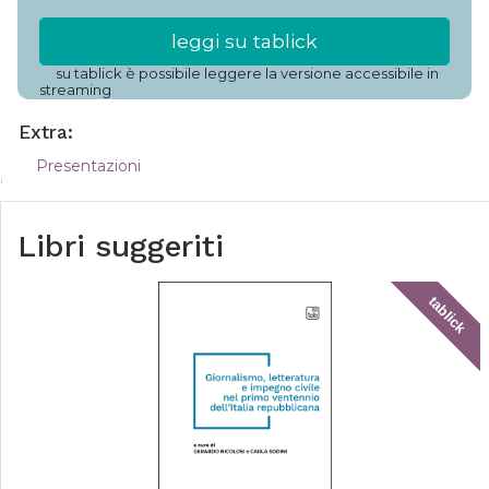
leggi su tablick
su tablick è possibile leggere la versione accessibile in
streaming
Extra:
Presentazioni
Libri suggeriti
tablick