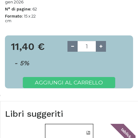
gen 2026
62
N° di pagine:
15 x 22
Formato:
cm
11,40
€
-
5
%
AGGIUNGI AL CARRELLO
Libri suggeriti
tablick