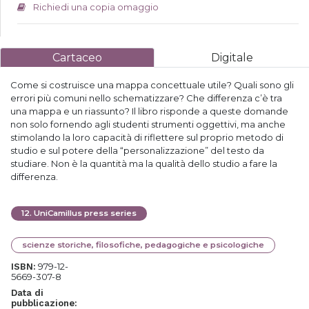
Richiedi una copia omaggio
Cartaceo
Digitale
Come si costruisce una mappa concettuale utile? Quali sono gli
errori più comuni nello schematizzare? Che differenza c’è tra
una mappa e un riassunto? Il libro risponde a queste domande
non solo fornendo agli studenti strumenti oggettivi, ma anche
stimolando la loro capacità di riflettere sul proprio metodo di
studio e sul potere della “personalizzazione” del testo da
studiare. Non è la quantità ma la qualità dello studio a fare la
differenza.
12
.
UniCamillus press series
scienze storiche, filosofiche, pedagogiche e psicologiche
979-12-
ISBN:
5669-307-8
Data di
pubblicazione: