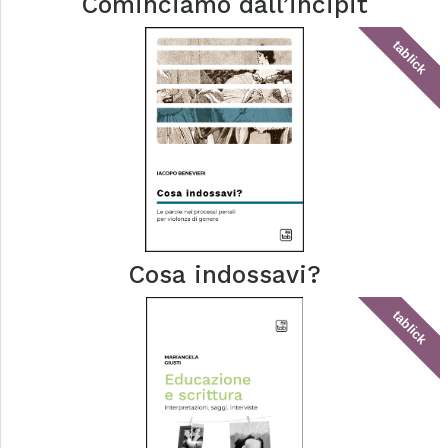
Cominciamo dall’incipit
tablick
Cosa indossavi?
tablick