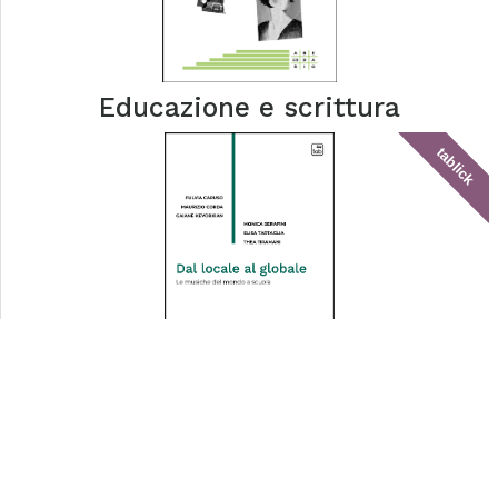
Educazione e scrittura
tablick
Dal locale al globale
tablick