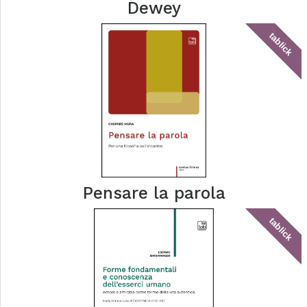
Dewey
tablick
Pensare la parola
tablick