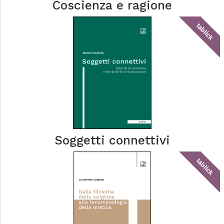
Coscienza e ragione
tablick
Soggetti connettivi
tablick