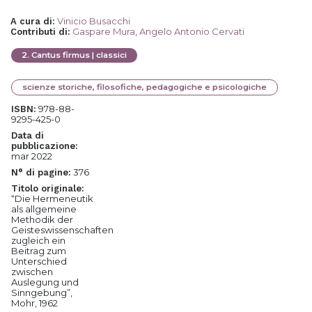
Vinicio Busacchi
A cura di
:
Gaspare Mura
,
Angelo Antonio Cervati
Contributi di
:
2
.
Cantus firmus | classici
scienze storiche, filosofiche, pedagogiche e psicologiche
978-88-
ISBN:
9295-425-0
Data di
pubblicazione:
mar 2022
376
N° di pagine:
Titolo originale:
“Die Hermeneutik
als allgemeine
Methodik der
Geisteswissenschaften
zugleich ein
Beitrag zum
Unterschied
zwischen
Auslegung und
Sinngebung”,
Mohr, 1962