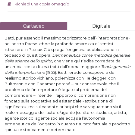
Richiedi una copia omaggio
Cartaceo
Digitale
Betti, pur essendo il massimo teorizzatore dell’«interpretazione»
nel nostro Paese, ebbe la profonda amarezza di sentirsi
«straniero in Patria». Ciò spiega l’originaria pubblicazione in
tedesco di quest’opera,
L’ermeneutica come metodica generale
delle scienze dello spirito
, che viene qui riedita corredata da
un’ampia scelta di testi tratti dall’opera maggiore
Teoria generale
della interpretazione
(1955). Betti, erede consapevole del
realismo storico vichiano, polemizza con Heidegger, con
Bultmann e con Gadamer perché – pur consapevole che il
problema dell’interpretare è legato al problema del
comprendere – intende il rapporto di comprensione non
fondato sulla soggettiva ed esistenziale «attribuzione di
significato», ma sui canoni e principi che salvaguardano sia il
reale messaggio dell’autore/agente (scrittore, studioso, artista,
agente storico, agente sociale ecc.) sia l’autonomia
ermeneutica dell’oggetto in quanto risultato fattuale o prodotto
spirituale storicamente determinato.