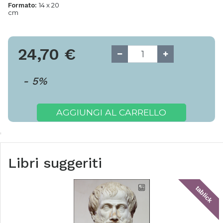
14 x 20
Formato:
cm
24,70
€
-
5
%
AGGIUNGI AL CARRELLO
Libri suggeriti
tablick