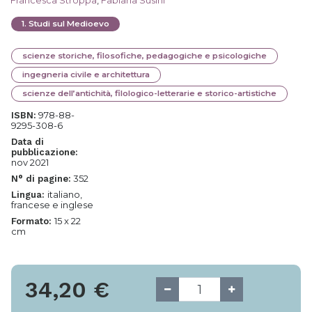
Francesca Stroppa
,
Fabiana Susini
1
.
Studi sul Medioevo
scienze storiche, filosofiche, pedagogiche e psicologiche
ingegneria civile e architettura
scienze dell’antichità, filologico-letterarie e storico-artistiche
978-88-
ISBN:
9295-308-6
Data di
pubblicazione:
nov 2021
352
N° di pagine:
italiano,
Lingua:
francese e inglese
15 x 22
Formato:
cm
34,20
€