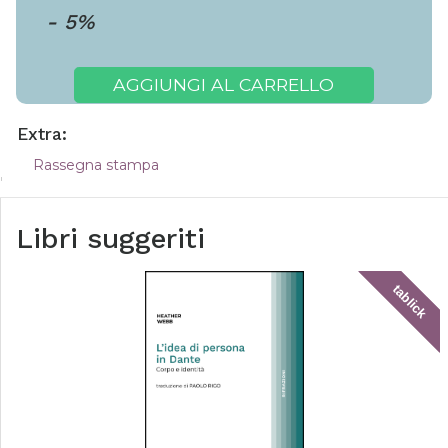
-
5
%
AGGIUNGI AL CARRELLO
Extra:
Rassegna stampa
Libri suggeriti
tablick