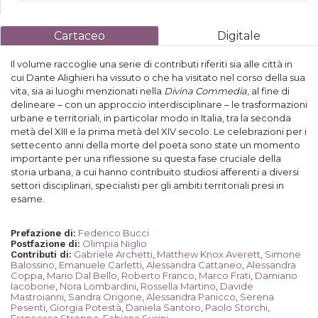
Cartaceo
Digitale
Il volume raccoglie una serie di contributi riferiti sia alle città in
cui Dante Alighieri ha vissuto o che ha visitato nel corso della sua
vita, sia ai luoghi menzionati nella
Divina Commedia
, al fine di
delineare – con un approccio interdisciplinare – le trasformazioni
urbane e territoriali, in particolar modo in Italia, tra la seconda
metà del XIII e la prima metà del XIV secolo. Le celebrazioni per i
settecento anni della morte del poeta sono state un momento
importante per una riflessione su questa fase cruciale della
storia urbana, a cui hanno contribuito studiosi afferenti a diversi
settori disciplinari, specialisti per gli ambiti territoriali presi in
esame.
Federico Bucci
Prefazione di
:
Olimpia Niglio
Postfazione di
:
Gabriele Archetti
,
Matthew Knox Averett
,
Simone
Contributi di
:
Balossino
,
Emanuele Carletti
,
Alessandra Cattaneo
,
Alessandra
Coppa
,
Mario Dal Bello
,
Roberto Franco
,
Marco Frati
,
Damiano
Iacobone
,
Nora Lombardini
,
Rossella Martino
,
Davide
Mastroianni
,
Sandra Origone
,
Alessandra Panicco
,
Serena
Pesenti
,
Giorgia Potestà
,
Daniela Santoro
,
Paolo Storchi
,