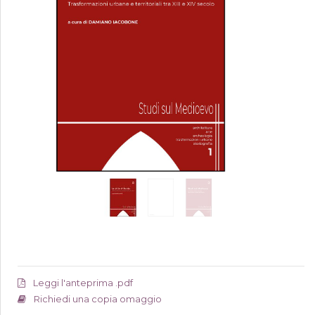
Leggi l'anteprima .pdf
Richiedi una copia omaggio