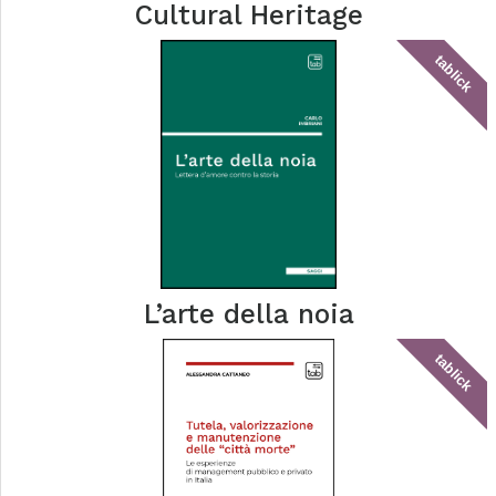
Cultural Heritage
tablick
L’arte della noia
tablick