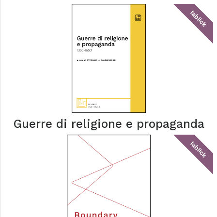
tablick
Guerre di religione e propaganda
tablick