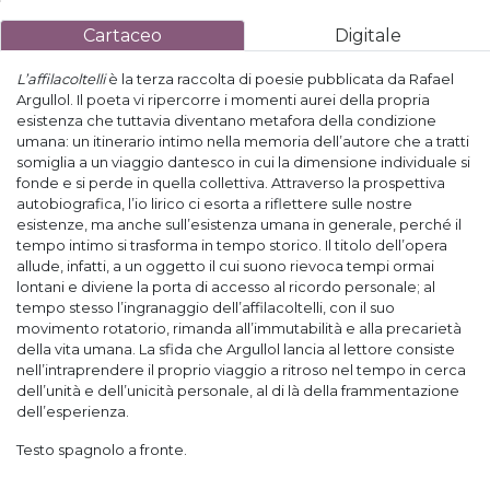
Cartaceo
Digitale
L’affilacoltelli
è la terza raccolta di poesie pubblicata da Rafael
Argullol. Il poeta vi ripercorre i momenti aurei della propria
esistenza che tuttavia diventano metafora della condizione
umana: un itinerario intimo nella memoria dell’autore che a tratti
somiglia a un viaggio dantesco in cui la dimensione individuale si
fonde e si perde in quella collettiva. Attraverso la prospettiva
autobiografica, l’io lirico ci esorta a riflettere sulle nostre
esistenze, ma anche sull’esistenza umana in generale, perché il
tempo intimo si trasforma in tempo storico. Il titolo dell’opera
allude, infatti, a un oggetto il cui suono rievoca tempi ormai
lontani e diviene la porta di accesso al ricordo personale; al
tempo stesso l’ingranaggio dell’affilacoltelli, con il suo
movimento rotatorio, rimanda all’immutabilità e alla precarietà
della vita umana. La sfida che Argullol lancia al lettore consiste
nell’intraprendere il proprio viaggio a ritroso nel tempo in cerca
dell’unità e dell’unicità personale, al di là della frammentazione
dell’esperienza.
Testo spagnolo a fronte.