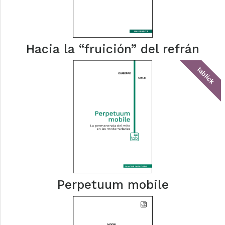
Hacia la “fruición” del refrán
tablick
Perpetuum mobile