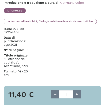
Germana Volpe
Introduzione e traduzione a cura di
:
1
.
Punto.es
scienze dell’antichità, filologico-letterarie e storico-artistiche
978-88-
ISBN:
9295-246-1
Data di
pubblicazione:
ago 2021
116
N° di pagine:
Titolo originale:
“El afilador de
cuchillos”,
Acantilado, 1999
14 x 20
Formato:
cm
11,40
€