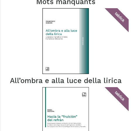
Mots manquants
tablick
All’ombra e alla luce della lirica
tablick