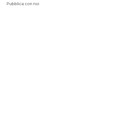
Pubblica con noi
tab edizioni
Casa editrice
Contatti
Newsletter
Seguici su:
Siamo partner di: