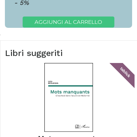
-
5
%
AGGIUNGI AL CARRELLO
Libri suggeriti
tablick