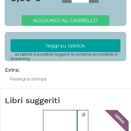
AGGIUNGI AL CARRELLO
leggi su tablick
su tablick è possibile leggere la versione accessibile in
streaming
Extra:
Rassegna stampa
Libri suggeriti
tablick