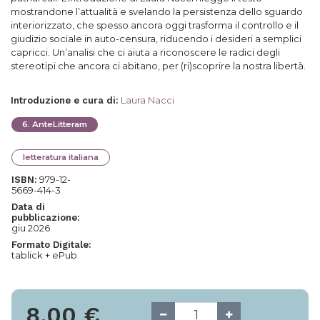
mostrandone l’attualità e svelando la persistenza dello sguardo
interiorizzato, che spesso ancora oggi trasforma il controllo e il
giudizio sociale in auto-censura, riducendo i desideri a semplici
capricci. Un’analisi che ci aiuta a riconoscere le radici degli
stereotipi che ancora ci abitano, per (ri)scoprire la nostra libertà.
Laura Nacci
Introduzione e cura di
:
6
.
AnteLitteram
letteratura italiana
979-12-
ISBN:
5669-414-3
Data di
pubblicazione:
giu 2026
Formato Digitale:
tablick + ePub
8,00
€