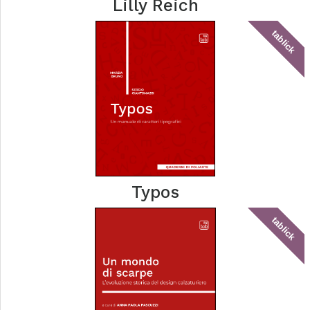
Lilly Reich
tablick
Typos
tablick