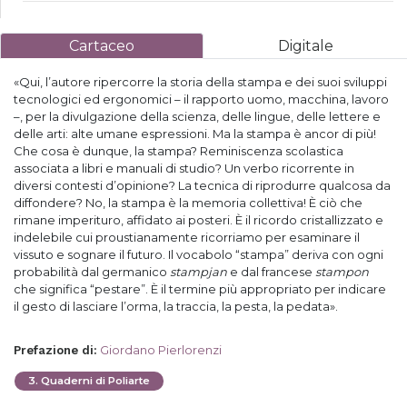
Cartaceo
Digitale
«Qui, l’autore ripercorre la storia della stampa e dei suoi sviluppi
tecnologici ed ergonomici – il rapporto uomo, macchina, lavoro
–, per la divulgazione della scienza, delle lingue, delle lettere e
delle arti: alte umane espressioni. Ma la stampa è ancor di più!
Che cosa è dunque, la stampa? Reminiscenza scolastica
associata a libri e manuali di studio? Un verbo ricorrente in
diversi contesti d’opinione? La tecnica di riprodurre qualcosa da
diffondere? No, la stampa è la memoria collettiva! È ciò che
rimane imperituro, affidato ai posteri. È il ricordo cristallizzato e
indelebile cui proustianamente ricorriamo per esaminare il
vissuto e sognare il futuro. Il vocabolo “stampa” deriva con ogni
probabilità dal germanico
stampjan
e dal francese
stampon
che significa “pestare”. È il termine più appropriato per indicare
il gesto di lasciare l’orma, la traccia, la pesta, la pedata».
Giordano Pierlorenzi
Prefazione di
:
3
.
Quaderni di Poliarte