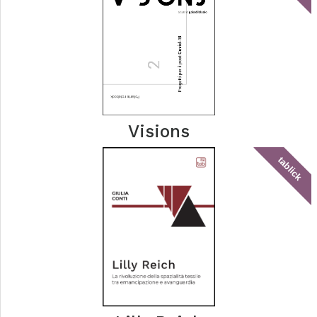
Visions
tablick