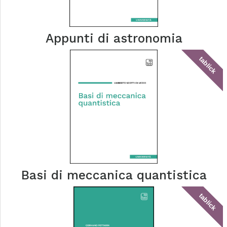
Appunti di astronomia
tablick
Basi di meccanica quantistica
tablick