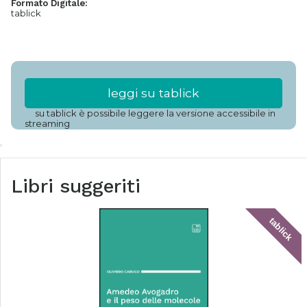
Formato Digitale:
tablick
leggi su tablick
su tablick è possibile leggere la versione accessibile in
streaming
Libri suggeriti
tablick