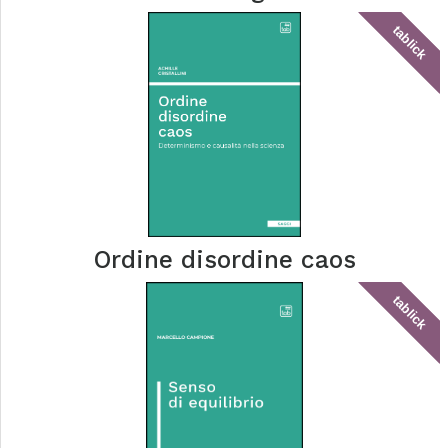
tablick
Ordine disordine caos
tablick