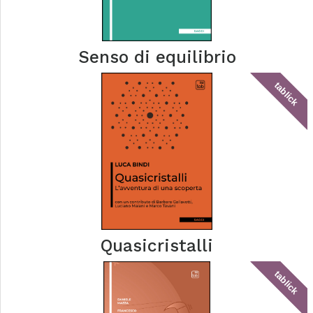
Senso di equilibrio
tablick
Quasicristalli
tablick