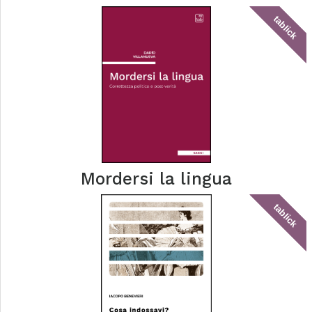
tablick
Mordersi la lingua
tablick