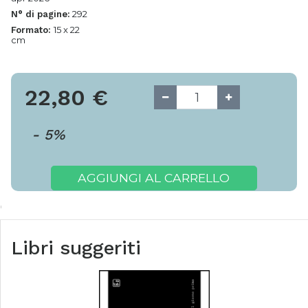
292
N° di pagine:
15 x 22
Formato:
cm
22,80
€
-
5
%
AGGIUNGI AL CARRELLO
Libri suggeriti