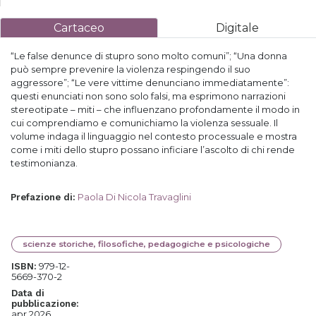
Cartaceo
Digitale
“Le false denunce di stupro sono molto comuni”; “Una donna
può sempre prevenire la violenza respingendo il suo
aggressore”; “Le vere vittime denunciano immediatamente”:
questi enunciati non sono solo falsi, ma esprimono narrazioni
stereotipate – miti – che influenzano profondamente il modo in
cui comprendiamo e comunichiamo la violenza sessuale. Il
volume indaga il linguaggio nel contesto processuale e mostra
come i miti dello stupro possano inficiare l’ascolto di chi rende
testimonianza.
Paola Di Nicola Travaglini
Prefazione di
:
scienze storiche, filosofiche, pedagogiche e psicologiche
979-12-
ISBN:
5669-370-2
Data di
pubblicazione:
apr 2026