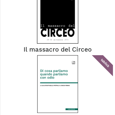
Il massacro del Circeo
tablick