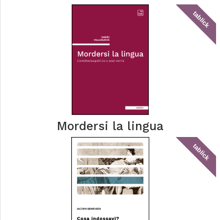
tablick
Mordersi la lingua
tablick