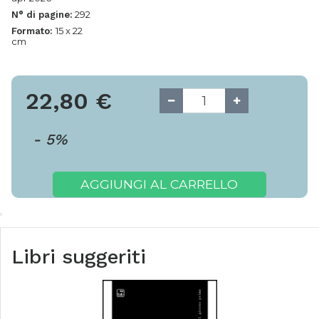
292
N° di pagine:
15 x 22
Formato:
cm
22,80
€
-
5
%
AGGIUNGI AL CARRELLO
Libri suggeriti