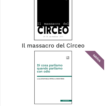
Il massacro del Circeo
tablick