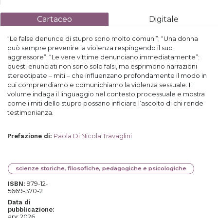
Cartaceo
Digitale
“Le false denunce di stupro sono molto comuni”; “Una donna
può sempre prevenire la violenza respingendo il suo
aggressore”; “Le vere vittime denunciano immediatamente”:
questi enunciati non sono solo falsi, ma esprimono narrazioni
stereotipate – miti – che influenzano profondamente il modo in
cui comprendiamo e comunichiamo la violenza sessuale. Il
volume indaga il linguaggio nel contesto processuale e mostra
come i miti dello stupro possano inficiare l’ascolto di chi rende
testimonianza.
Paola Di Nicola Travaglini
Prefazione di
:
scienze storiche, filosofiche, pedagogiche e psicologiche
979-12-
ISBN:
5669-370-2
Data di
pubblicazione:
apr 2026