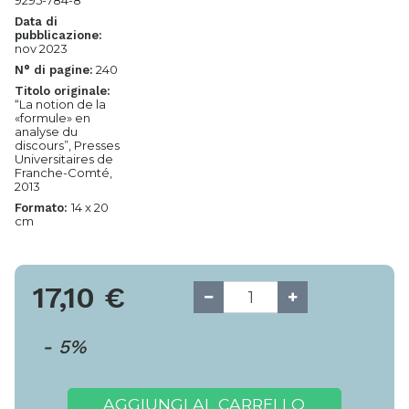
9295-784-8
Data di
pubblicazione:
nov 2023
240
N° di pagine:
Titolo originale:
“La notion de la
«formule» en
analyse du
discours”, Presses
Universitaires de
Franche-Comté,
2013
14 x 20
Formato:
cm
17,10
€
-
5
%
AGGIUNGI AL CARRELLO