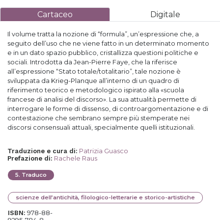
Cartaceo
Digitale
Il volume tratta la nozione di “formula”, un’espressione che, a
seguito dell’uso che ne viene fatto in un determinato momento
e in un dato spazio pubblico, cristallizza questioni politiche e
sociali. Introdotta da Jean-Pierre Faye, che la riferisce
all’espressione “Stato totale/totalitario”, tale nozione è
sviluppata da Krieg-Planque all’interno di un quadro di
riferimento teorico e metodologico ispirato alla «scuola
francese di analisi del discorso». La sua attualità permette di
interrogare le forme di dissenso, di controargomentazione e di
contestazione che sembrano sempre più stemperate nei
discorsi consensuali attuali, specialmente quelli istituzionali.
Patrizia Guasco
Traduzione e cura di
:
Rachele Raus
Prefazione di
:
5
.
Traduco
scienze dell’antichità, filologico-letterarie e storico-artistiche
978-88-
ISBN: